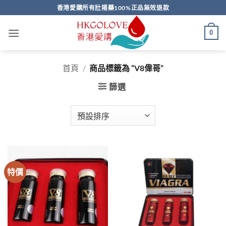
Skip
香港愛購所有壯陽藥100%正品無效退款
to
content
0
首頁
/
商品標籤為 “V8偉哥”
篩選
特價