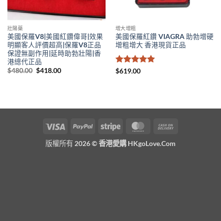
壯陽藥
增大增粗
美國保羅V8|美國紅鑽偉哥|效果
美國保羅紅鑽 VIAGRA 助勃增硬
明顯客人評價超高|保羅V8正品
增粗增大 香港現貨正品
保證無副作用|延時助勃壯陽|香
港總代正品
Original
Current
$
480.00
$
418.00
評分
5
滿
$
619.00
price
price
分 5
was:
is:
$480.00.
$418.00.
Visa
PayPal
Stripe
MasterCard
Cash
On
版權所有 2026 ©
香港愛購 HKgoLove.Com
Delivery