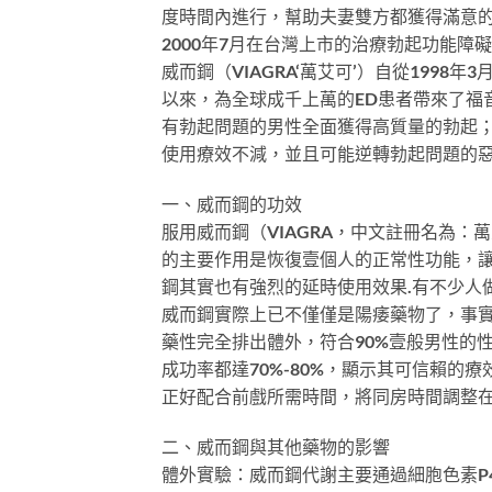
度時間內進行，幫助夫妻雙方都獲得滿意
2000年7月在台灣上市的治療勃起功能障礙的
威而鋼（VIAGRA‘萬艾可’）自從1998年
以來，為全球成千上萬的ED患者帶來了福
有勃起問題的男性全面獲得高質量的勃起
使用療效不減，並且可能逆轉勃起問題的
一、威而鋼的功效
服用威而鋼（VIAGRA，中文註冊名為
的主要作用是恢復壹個人的正常性功能，讓
鋼其實也有強烈的延時使用效果.有不少人
威而鋼實際上已不僅僅是陽痿藥物了，事實
藥性完全排出體外，符合90%壹般男性的
成功率都達70%-80%，顯示其可信賴的
正好配合前戲所需時間，將同房時間調整
二、威而鋼與其他藥物的影響
體外實驗：威而鋼代謝主要通過細胞色素P4