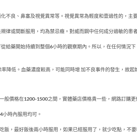
消化不良、鼻塞及視覺異常等。視覺異常為輕度和壹過性的，主
是規律或間斷服用，均為禁忌癥。對威而鋼中任何成分過敏的患
可從給藥開始持續到整個6小時的觀察期內。所以，在任何情況下
除率降低。血藥濃度較高，可能同時增 加不良事件的發生，故起始
般價格在1200-1500之間，實體藥店價格貴一些，網路訂購更
－4小時內服用均可。
要吃飯，最好飯後兩小時服用，如果已經服用了，就少吃點，不要