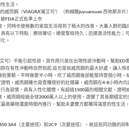
的性生活。
威而鋼（VIAGRA‘萬艾可’）（枸櫞酸juyuansuan 西地
3月被FDA正式批準上市
音，同時也使無數的家庭生活得到了極大的改善。大量人群的臨
；具有以下特點：療效確切，硬度堅挺持久；迅速激活性能力；可
惡化。
：萬艾可）不能引起性欲，其作用只是在出現性欲沖動時，幫助E
妳在有性沖動時自然勃起.這也是就威而鋼的最大好處，讓人恢
做些實驗，平時做愛半小時，吃了威而鋼後卻能堅持壹個小時，
證明，威而鋼確也是壹種很好的壯陽藥，威而鋼在4-8小時內均
性行為習慣，具有人性化關懷。有超過1500篇的相關文獻，證
療效，威而鋼經過全球2000萬人以上的使用，證實了其長期穩定的
在最高藥物濃度時間內進行，幫助夫妻雙方都獲得滿意的性生活
50 3A4（主要途徑）和2C9（次要途徑），故這些同功酶的