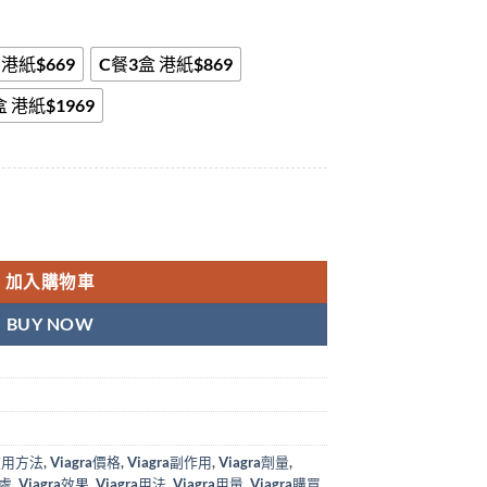
 港紙$669
C餐3盒 港紙$869
盒 港紙$1969
美國輝瑞|西地那非片|100mg香港藥店正品【美國原廠正貨】 數量
加入購物車
BUY NOW
a使用方法
,
Viagra價格
,
Viagra副作用
,
Viagra劑量
,
好處
,
Viagra效果
,
Viagra用法
,
Viagra用量
,
Viagra購買
,