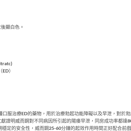
衣後顯白色。
。
ratc)
（ED）
發的壹種口服治療ED的藥物，用於治療勃起功能障礙以及早泄，對
篇的文獻證明威而鋼對不同病因所引起的陽痿早泄，同房成功率都達
期穩定的安全性，威而鋼25-60分鐘的起效作用時間正好配合