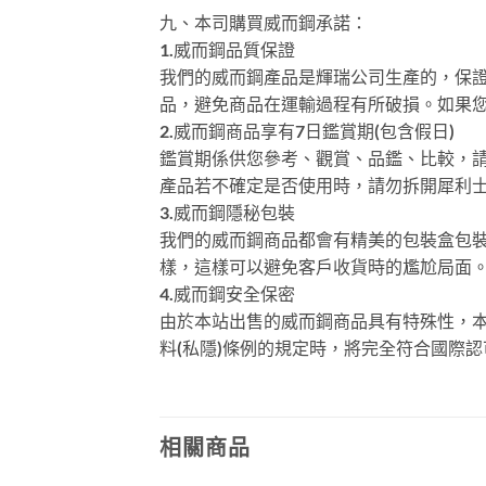
九、本司購買威而鋼承諾：
1.威而鋼品質保證
我們的威而鋼產品是輝瑞公司生產的，保證
品，避免商品在運輸過程有所破損。如果
2.威而鋼商品享有7日鑑賞期(包含假日)
鑑賞期係供您參考、觀賞、品鑑、比較，請保
產品若不確定是否使用時，請勿拆開犀利
3.威而鋼隱秘包裝
我們的威而鋼商品都會有精美的包裝盒包裝，
樣，這樣可以避免客戶收貨時的尷尬局面
4.威而鋼安全保密
由於本站出售的威而鋼商品具有特殊性，本
料(私隱)條例的規定時，將完全符合國際
相關商品