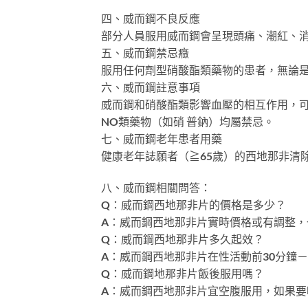
四、威而鋼不良反應
部分人員服用威而鋼會呈現頭痛、潮紅、
五、威而鋼禁忌癥
服用任何劑型硝酸酯類藥物的患者，無論
六、威而鋼註意事項
威而鋼和硝酸酯類影響血壓的相互作用，
NO類藥物（如硝 普鈉）均屬禁忌。
七、威而鋼老年患者用藥
健康老年誌願者（≧65歲）的西地那非清
八、威而鋼相關問答：
Q：威而鋼西地那非片的價格是多少？
A：威而鋼西地那非片實時價格或有調整，一
Q：威而鋼西地那非片多久起效？
A：威而鋼西地那非片在性活動前30分鐘
Q：威而鋼地那非片飯後服用嗎？
A：威而鋼西地那非片宜空腹服用，如果