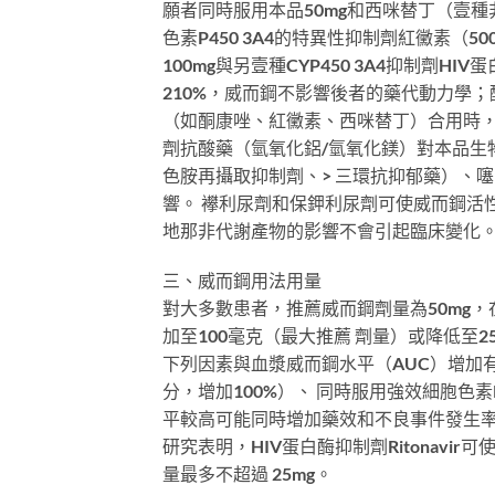
願者同時服用本品50mg和西咪替丁（壹種非
色素P450 3A4的特異性抑制劑紅黴素（
100mg與另壹種CYP450 3A4抑制劑HI
210%，威而鋼不影響後者的藥代動力學；酮
（如酮康唑、紅黴素、西咪替丁）合用時，西
劑抗酸藥（氫氧化鋁/氫氧化鎂）對本品生物利
色胺再攝取抑制劑、> 三環抗抑郁藥）、
響。 襻利尿劑和保鉀利尿劑可使威而鋼活性
地那非代謝產物的影響不會引起臨床變化
三、威而鋼用法用量
對大多數患者，推薦威而鋼劑量為50mg，
加至100毫克（最大推薦 劑量）或降低至
下列因素與血漿威而鋼水平（AUC）增加有
分，增加100%）、 同時服用強效細胞色素P4
平較高可能同時增加藥效和不良事件發生率
研究表明，HIV蛋白酶抑制劑Ritonavi
量最多不超過 25mg。