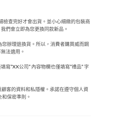
詳細檢查完好才會出貨。並小心細緻的包裝商
，我們會立即為您更換同款新品。
法為您辦理退換貨。所以，消費者購買威而鋼
將無法適用。
XX公司” 內容物欄也僅填寫”禮品” 字
重顧客的資料和私隱權。承諾在遵守個人資
全和保密準則。