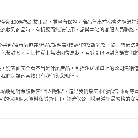
全部100%為原裝正品，質量有保證。商品售出前都會先經過
您於收到商品時，有損毀而無法使用，請與本站的客服人員聯絡
持 /原商品包裝/商品/說明書/標籤/ 的整體完整，缺一恕無
士包裝封套，因其性質上無法回復原狀，若拆開包裝封套鑑賞期
從表面完全看不出是什麼產品，包括運送聯單上的公司名稱僅填寫”
。我們保證內容物只有我們與您知道。
站將絕對保護顧客”個人隱私”，這是我們最基本的承諾!本站尊
認可的保障個人資料私隱(準則)，並確保公司職員遵守最嚴格的安