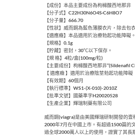
【成份】本品主要成份為枸櫞酸西地那非
【分子式】C22H30N6O4S·C6H8O7
【分子量】666.70
【性狀】威而鋼為藍色薄膜衣片，除去包
【適應癥】本品適用於治療勃起功能障礙
【規格】0.1g
【貯藏】密封，30℃以下保存。
【規 格】4粒/盒(100mg/粒)
【主要成份】枸櫞酸西地那非”(Sildenafil Cit
【 適應癥 】適用於治療陰莖勃起功能障礙
【有效期】60個月
【執行標準】WS1-(X-010)-2010Z
【批準文號】國藥準字H20020528
【生產企業】輝瑞制藥有限公司
威而鋼(viagra)是由美國輝瑞研制開
2000年7月在中國上市。有超過1500
過全球2000萬人以上的使用，證實了其長