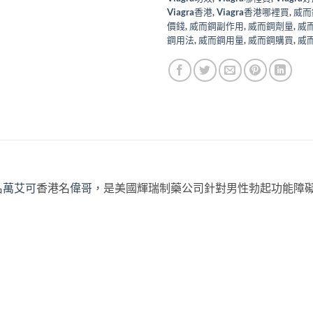
Viagra香港
,
Viagra香港哪裡買
,
威而
價錢
,
威而鋼副作用
,
威而鋼劑量
,
威
鋼用法
,
威而鋼用量
,
威而鋼購買
,
威
名
萬艾可
香港名
偉哥
，是美國輝瑞制藥公司針對男性勃起功能障礙