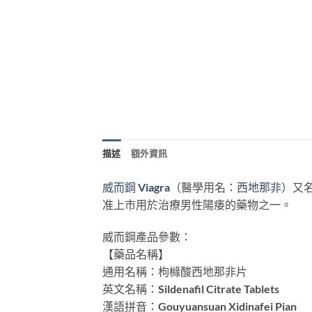
描述
額外資訊
威而鋼
Viagra
（醫學用名：
西地那非
）又
准上市用於治療男性陽痿的藥物之一。
威而鋼產品參數：
【藥品名稱】
通用名稱：枸櫞酸西地那非片
英文名稱：Sildenafil Citrate Tablets
漢語拼音：Gouyuansuan Xidinafei Pian