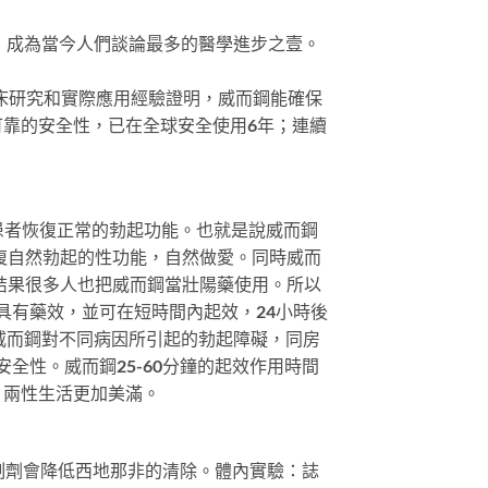
那非片）成為當今人們談論最多的醫學進步之壹。
床研究和實際應用經驗證明，威而鋼能確保
靠的安全性，已在全球安全使用6年；連續
D患者恢復正常的勃起功能。也就是說威而鋼
復自然勃起的性功能，自然做愛。同時威而
結果很多人也把威而鋼當壯陽藥使用。所以
具有藥效，並可在短時間內起效，24小時後
明威而鋼對不同病因所引起的勃起障礙，同房
安全性。威而鋼25-60分鐘的起效作用時間
，兩性生活更加美滿。
抑制劑會降低西地那非的清除。體內實驗：誌