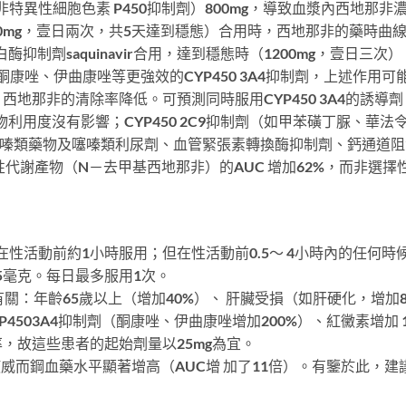
特異性細胞色素 P450抑制劑）800mg，導致血漿內西地那非濃
500mg，壹日兩次，共5天達到穩態）合用時，西地那非的藥時曲
V蛋白酶抑制劑saquinavir合用，達到穩態時（1200mg，壹日三
康唑、伊曲康唑等更強效的CYP450 3A4抑制劑，上述作用可能更
地那非的清除率降低。可預測同時服用CYP450 3A4的誘
用度沒有影響；CYP450 2C9抑制劑（如甲苯磺丁脲、華法令）
噻嗪類藥物及噻嗪類利尿劑、血管緊張素轉換酶抑制劑、鈣通道
代謝產物（N－去甲基西地那非）的AUC 增加62%，而非選擇性
。
在性活動前約1小時服用；但在性活動前0.5～ 4小時內的任何
25毫克。每日最多服用1次。
關：年齡65歲以上（增加40%）、 肝臟受損（如肝硬化，增加8
503A4抑制劑（酮康唑、伊曲康唑增加200%）、紅黴素增加 182%
，故這些患者的起始劑量以25mg為宜。
r可使威而鋼血藥水平顯著增高（AUC增 加了11倍）。有鑒於此，建議服