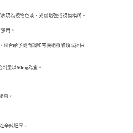
要表現為視物色淡、光感增強或視物模糊。
者禁用。
，聯合給予威而鋼和有機硝酸酯類或提供
劑量以50mg為宜。
優惠。
吃辛辣肥厚。