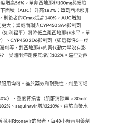
度增高56%。單劑西地那非100mg與細胞
線下面積（AUC）升高182%；單劑西地那非
次），則後者的Cmax提高140%，AUC增加
大；當威而鋼與CYP450 3A4抑制劑
導劑（如利福平）將降低血漿西地那非水平。單
、CYP450 2D6抑制劑（如選擇性5－羥
阻滯劑等，對西地那非的藥代動力學沒有影
?－受體阻滯劑使其增加102%。這些對西
時候服用均可。基於藥效和耐受性，劑量可增
0%）、重度腎損害（肌酐清除率﹤30ml/
、saquinavir增加210%。由於血漿水
用Ritonavir的患者，每48小時內用藥劑