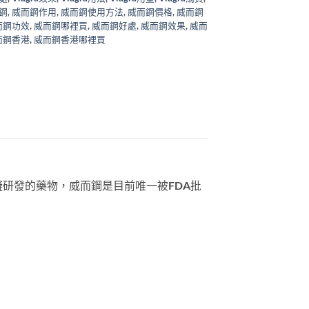
鋼
,
威而鋼作用
,
威而鋼使用方法
,
威而鋼價格
,
威而鋼
而鋼功效
,
威而鋼哪裡買
,
威而鋼好處
,
威而鋼效果
,
威而
而鋼香港
,
威而鋼香港哪裡買
研發的藥物，威而鋼是目前唯一被FDA批