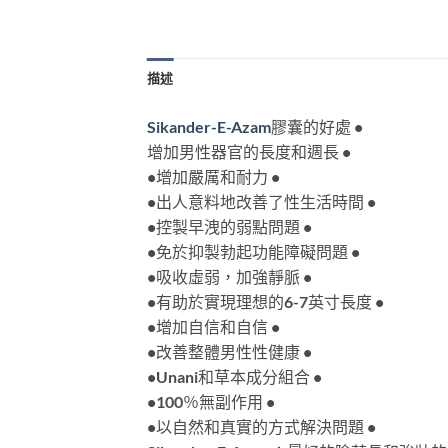
描述
Sikander-E-Azam
膠囊的好處 •
增加男性器官的長度和週長 •
•增加嚴厲和耐力 •
•出人意料地改善了性生活時間 •
•控製早洩的弱點問題 •
•免於抑製勃起功能障礙問題 •
•吸收虛弱，加強靜脈 •
•有助於實現理想的6-7英寸長度 •
•增加自信和自信 •
•改善整體男性性健康 •
•Unani和草本成分組合 •
•100％無副作用 •
•以自然和真實的方式解決問題 •