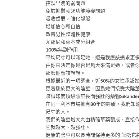
控製早洩的弱問題
免於抑鬱勃起功能障礙問題
吸收虛弱，強化靜脈
增加信心和自信
改善男性整體性健康
尤那尼和草本成分組合
100%無副作用
平均尺寸可以滿足她，還是我應該追求更
由你來決定你是否足夠大來滿足她，或者
那麼你應該想想。
根據最近的一項調查，近50%的女性承認
更着迷於更大的陰莖，因爲她們接受大陰
嚐試印度頂級陰莖長而強壯的藥物Sikander 
在同一利基市場擁有80年的經驗，我們知道陰
尺寸的人。
我們的陰莖增大丸由精確草藥製成，直接
它就越大、越強壯。
健康的陰莖可以長時間保持更多的血液;它