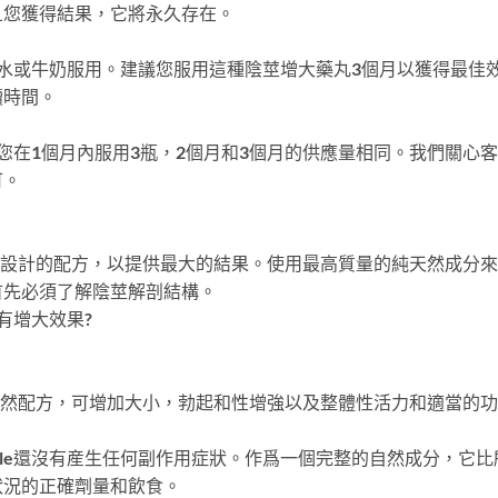
旦您獲得結果，它將永久存在。
水或牛奶服用。建議您服用這種陰莖增大藥丸3個月以獲得最佳
續時間。
粒膠囊。建議您在1個月內服用3瓶，2個月和3個月的供應量相同。我們
可。
供了一個經過精確設計的配方，以提供最大的結果。使用最高質量的純天然
首先必須了解陰莖解剖結構。
有沒有增大效果?
是一種獨特的天然配方，可增加大小，勃起和性增強以及整體性活力和適當的
lus Capsule還沒有産生任何副作用症狀。作爲一個完整的自然成
狀況的正確劑量和飲食。