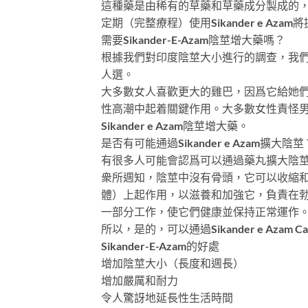
這種藥是由稀有的草藥和草藥成分製成的
定期（完整療程）使用Sikander e 
需要Sikander-E-Azam陰莖增大藥嗎？
根據我們對印度陰莖大小進行的調查，我們
人選。
大多數女人喜歡更大的雞巴，因爲它給她
性高潮中起着關鍵作用。大多數女性責怪
Sikander e Azam陰莖增大藥。
是否有可能通過Sikander e Azam擴大陰莖
有很多人可能會認爲可以通過藥丸擴大陰
衆所週知，陰莖中沒有骨頭，它可以收縮和擴
體）上起作用，以滋養和加強它，負責在勃起
一部分工作，使它們健康並保持正常運作
所以，是的，可以通過Sikander e Aza
Sikander-E-Azam的好處
增加陰莖大小（長度和週長）
增加嚴厲和耐力
令人驚訝地延長性生活時間