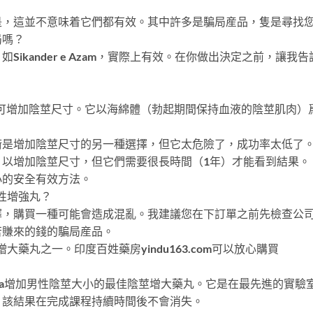
是，這並不意味着它們都有效。其中許多是騙局産品，隻是尋找
局嗎？
ander e Azam，實際上有效。在你做出決定之前，讓我告訴你更
即可增加陰莖尺寸。它以海綿體（勃起期間保持血液的陰莖肌肉）
術是增加陰莖尺寸的另一種選擇，但它太危險了，成功率太低了
，以增加陰莖尺寸，但它們需要很長時間（1年）才能看到結果。
小的安全有效方法。
佳男性增強丸？
擇，購買一種可能會造成混亂。我建議您在下訂單之前先檢查公
苦賺來的錢的騙局産品。
陰莖增大藥丸之一。印度百姓藥房yindu163.com可以放心購買
i Dawakhana增加男性陰莖大小的最佳陰莖增大藥丸。它是在最先
，該結果在完成課程持續時間後不會消失。