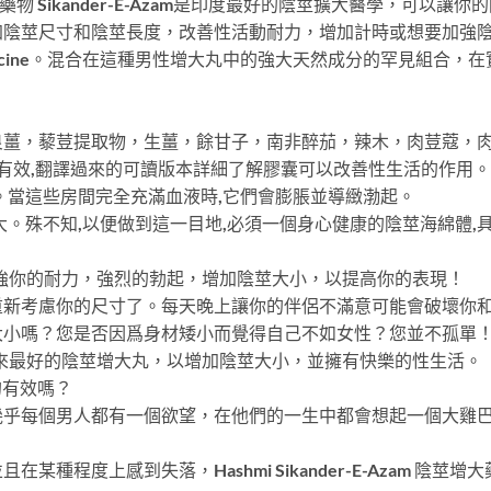
強壯的藥物 Sikander-E-Azam是印度最好的陰莖擴大醫學，可
加陰莖尺寸和陰莖長度，改善性活動耐力，增加計時或想要加強
ong medicine。混合在這種男性增大丸中的強大天然成分的罕見
良薑，藜荳提取物，生薑，餘甘子，南非醉茄，辣木，肉荳蔻，
us膠囊爲何有效,翻譯過來的可讀版本詳細了解膠囊可以改善性生活的作用。
。當這些房間完全充滿血液時,它們會膨脹並導緻渤起。
大。殊不知,以便做到這一目地,必須一個身心健康的陰莖海綿體,
。增強你的耐力，強烈的勃起，增加陰莖大小，以提高你的表現！
重新考慮你的尺寸了。每天晚上讓你的伴侶不滿意可能會破壞你
大小嗎？您是否因爲身材矮小而覺得自己不如女性？您並不孤單
您帶來最好的陰莖增大丸，以增加陰莖大小，並擁有快樂的性生活。
真的有效嗎？
幾乎每個男人都有一個欲望，在他們的一生中都會想起一個大雞
種程度上感到失落，Hashmi Sikander-E-Azam 陰