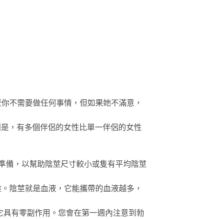
麼你不需要做任何事情，但如果她不滿意，
別是，有多個伴侶的女性比單一伴侶的女性
m做好準備，以幫助陰莖尺寸較小或隻有平均陰莖
難。陰莖就是血液，它能攜帶的血液越多，
它具有零副作用。您會在第一週內注意到勃