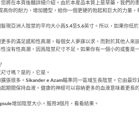
，您將在本頁後麵詳細介紹。由於本産品本質上是草藥，我們的
Azam將提高你的耐力，增加體型，給你一個更硬的勃起和巨大的力
髮現亞洲人陰莖的平均大小爲5.4至5.6英寸。所以，如果你低
們更多的滿足感和性高潮，每個女人夢寐以求，而對於其他人來
男性沒有性高潮，因爲陰莖尺寸不足。如果你有一個小的或隻是
？
莖尺寸嗎？是的，它是。
張很多。Sikander e Azam瞄準同一區域生長陰莖。它由
期間保持血液。健康的神經可以容納更多的血液意味着更長的尺寸和更強
。
m Capsule增加陰莖大小。服用3個月，看看結果。