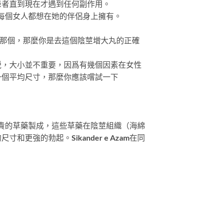
患者直到現在才遇到任何副作用。
量，每個女人都想在她的伴侶身上擁有。
於那個，那麼你是去這個陰莖增大丸的正確
説，大小並不重要，因爲有幾個因素在女性
一個平均尺寸，那麼你應該嚐試一下
最珍貴的草藥製成，這些草藥在陰莖組織（海綿
的勃起。Sikander e Azam在同