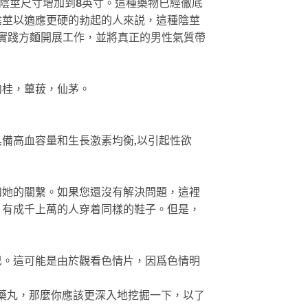
以讓你的陰莖尺寸增加到8英寸。這種藥物已經徹底
陰莖以適應更硬的勃起的人來説，這種陰莖
組合，在實踐方麵開展工作，並將真正的男性氣質帶
肉桂，蓽菝，仙茅。
具備高血容量和生長激素均衡,以引起性欲
和她的關繫。如果您還沒有解決問題，這裡
！有成千上萬的人穿着同樣的鞋子。但是，
巴。這可能是由於觀看色情片，因爲色情明
莖增大藥丸，那麼你應該更深入地挖掘一下，以了