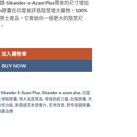
kander-e-Azam Plus帶來的尺寸增加
 Azam膠囊在印度被評爲陰莖增大藥物。100%
男士産品。它會給你一個更大的陰莖尺
。
ikander-E-Azam Plus 增大增粗 香港現貨正品 數量
加入購物車
BUY NOW
Sikander-E-Azam Plus
,
Sikander-e-azam plus
,
印度
大增粗膠囊
,
增大長度周長
,
增強勃起力量
,
壯陽膠囊
,
天
善性功能
,
斯康達草本營養片
,
早泄改善
,
男性保健膠囊
,
陽痿治療