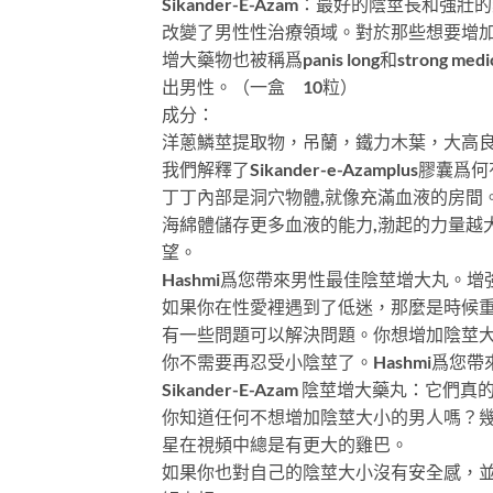
Sikander-E-Azam：最好的陰莖長和
改變了男性性治療領域。對於那些想要增
增大藥物也被稱爲panis long和str
出男性。（一盒 10粒）
成分：
洋蔥鱗莖提取物，吊蘭，鐵力木葉，大高
我們解釋了Sikander-e-Azampl
丁丁內部是洞穴物體,就像充滿血液的房間
海綿體儲存更多血液的能力,渤起的力量越
望。
Hashmi爲您帶來男性最佳陰莖增大丸
如果你在性愛裡遇到了低迷，那麼是時候
有一些問題可以解決問題。你想增加陰莖
你不需要再忍受小陰莖了。Hashmi爲
Sikander-E-Azam 陰莖增大藥丸：它們
你知道任何不想增加陰莖大小的男人嗎？
星在視頻中總是有更大的雞巴。
如果你也對自己的陰莖大小沒有安全感，並且在某