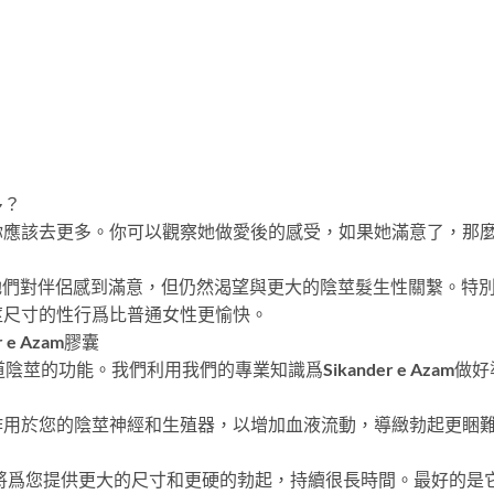
多？
你應該去更多。你可以觀察她做愛後的感受，如果她滿意了，那
她們對伴侶感到滿意，但仍然渴望與更大的陰莖髮生性關繫。特
莖尺寸的性行爲比普通女性更愉快。
e Azam膠囊
莖的功能。我們利用我們的專業知識爲Sikander e Aza
作用於您的陰莖神經和生殖器，以增加血液流動，導緻勃起更睏
將爲您提供更大的尺寸和更硬的勃起，持續很長時間。最好的是