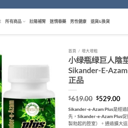
E
所有商品
壯陽補腎
迷情春藥
男性健康
退貨&換貨
首頁
/
增大增粗
小绿瓶绿巨人陰莖增
Sikander-E-A
正品
Original
Cu
619.00
529.00
$
$
price
pr
Sikander-e-Azam P
was:
is:
先，Sikander-e-Azam
$619.00.
$5
製勃起的腔室）。通過擴大這