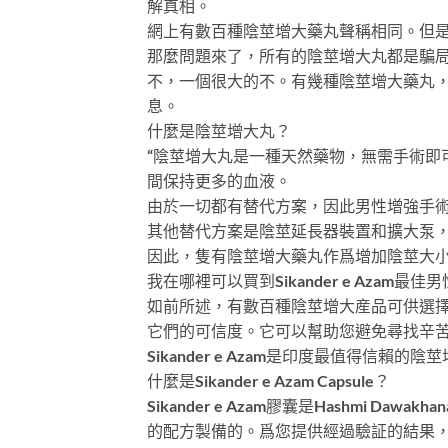
解真相。
網上有數百種陰莖增大藥丸聲稱相同。但
那麼問題來了，所有的陰莖增大丸都是騙
不，一個很大的不。有幾種陰莖增大藥丸，如Sik
息。
什麼是陰莖增大丸？
“陰莖增大丸是一種天然藥物，無需手術
間保持更多的血液。
由於一切都有替代方案，因此男性增強手
其他替代方案是陰莖延長器裝置和擴大泵
因此，隻有陰莖增大藥丸作爲增加陰莖大
我在哪裡可以買到Sikander e Azam最
如前所述，有數百種陰莖增大産品可供選
它們的可信度。它可以幫助您避免尋找辛
Sikander e Azam是印度最值得信賴的
什麼是Sikander e Azam Capsule？
Sikander e Azam膠囊是Hashm
的配方製備的。爲您提供經過驗証的結果