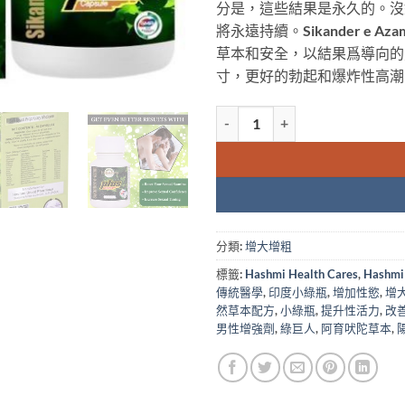
分是，這些結果是永久的。沒錯-Si
將永遠持續。Sikander e
草本和安全，以結果爲導向的
寸，更好的勃起和爆炸性高潮
小绿瓶绿巨人陰莖增大胶囊 Hashmi S
分類:
增大增粗
標籤:
Hashmi Health Cares
,
Hashmi 
傳統醫學
,
印度小綠瓶
,
增加性慾
,
增
然草本配方
,
小綠瓶
,
提升性活力
,
改
男性增強劑
,
綠巨人
,
阿育吠陀草本
,