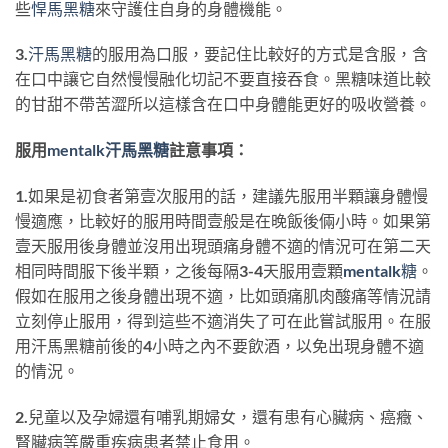
些
悍馬黑糖
來守護住自身的身體機能。
3.
汗馬黑糖
的服用為口服，要記住比較好的方式是含服，含
在口中讓它自然慢慢融化切記不要直接吞食。黑糖味道比較
的甘甜不帶苦澀所以這樣含在口中身體能更好的吸收營養。
服用
mentalk
汗馬黑糖
註意事項：
1.如果是初食者第壹次服用的話，建議先服用半顆讓身體慢
慢適應，比較好的服用時間壹般是在晚飯後倆小時。如果第
壹天服用後身體並沒用出現頭痛身體不適的情況可在第二天
相同時間服下後半顆，之後每隔3-4天服用壹顆
mentalk糖
。
假如在服用之後身體出現不適，比如頭痛肌肉酸痛等情況請
立刻停止服用，得到這些不適消失了可在此嘗試服用。在服
用汗馬黑糖前後的4小時之內不要飲酒，以免出現身體不適
的情況。
2.兒童以及孕婦還有哺乳期婦女，還有患有心臟病、癌癥、
腎臟病等嚴重疾病患者禁止食用。