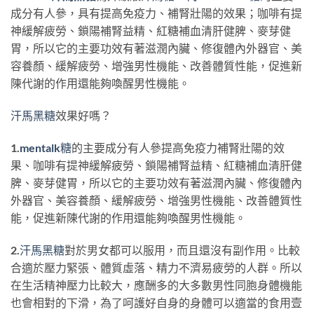
成分有人參，具有提高免疫力、補腎壯陽的效果；咖啡有提
神緩解疲勞、鎖陽補腎益精、紅糖補血清肝健脾、麥芽健
胃，所以它的主要功效有著滋潤內臟、修復體內外器官、美
容養顏、緩解疲勞、增強男性機能、改善體質性能，促進新
陳代謝的作用還能夠喚醒男性機能。
汗馬黑糖
效果好嗎？
1.
mentalk糖
的主要成分有人參提高免疫力補腎壯陽的效
果、咖啡有提神緩解疲勞、鎖陽補腎益精、紅糖補血清肝健
脾、麥芽健胃，所以它的主要功效有著滋潤內臟、修復體內
外器官、美容養顏、緩解疲勞、增強男性機能、改善體質性
能，促進新陳代謝的作用還能夠喚醒男性機能。
2.
汗馬黑糖
對於男女都可以服用，而且還沒有副作用。比較
合適於壓力緊張、體質虛落、精力不濟易疲勞的人群。所以
在生活精神壓力比較大，應酬多的大多數男性同胞身體機能
也會相對的下滑，為了呵護好自身的身體可以適當的食用壹