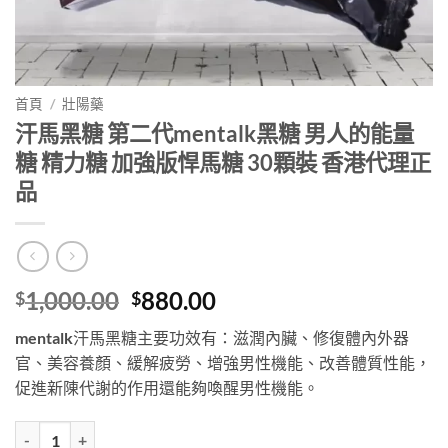
首頁
/
壯陽藥
汗馬黑糖 第二代mentalk黑糖 男人的能量
糖 精力糖 加強版悍馬糖 30顆裝 香港代理正
品
Original
Current
1,000.00
880.00
$
$
price
price
mentalk汗馬黑糖主要功效有：滋潤內臟、修復體內外器
was:
is:
官、美容養顏、緩解疲勞、增強男性機能、改善體質性能，
$1,000.00.
$880.00.
促進新陳代謝的作用還能夠喚醒男性機能。
汗馬黑糖 第二代mentalk黑糖 男人的能量糖 精力糖 加強版悍馬糖 30