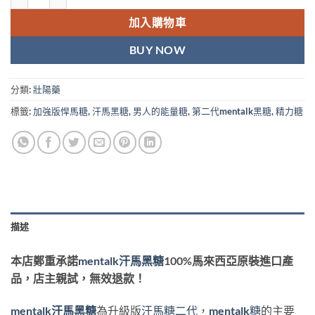
加入購物車
BUY NOW
分類:
壯陽藥
標籤:
加強版悍馬糖
,
汗馬黑糖
,
男人的能量糖
,
第二代mentalk黑糖
,
精力糖
描述
本店鄭重承諾
mentalk
汗馬黑糖
100%馬來西亞原裝進口產
品，店主親試，無效退款！
mentalk
汗馬黑糖
為升級版
汗馬糖二代
，
mentalk糖
的主要