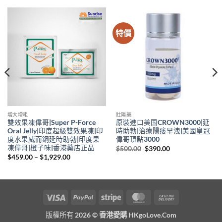
特價
增大增粗
壯陽藥
雙效果凍偉哥|Super P-Force
原裝進口美国CROWN3000|延
Oral Jelly|印度超級雙效果凍|印
時助勃|治療陽痿早洩|美國皇冠
度水果威而鋼延時助勃|印度果
偉哥頂點3000
凍偉哥|橙子味|香港藥店正品
Original
Current
$
500.00
$
390.00
price
price
Price
$
459.00
–
$
1,929.00
was:
is:
range:
$500.00.
$390.00.
$459.00
through
$1,929.00
Visa
PayPal
Stripe
MasterCard
Cash
On
版權所有 2026 ©
香港愛購 HKgoLove.Com
Delivery