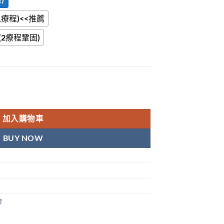
(1療程)<<推薦
幣(2療程鞏固)
理正品|效果保證|增大增粗明顯 數量
加入購物車
BUY NOW
膠