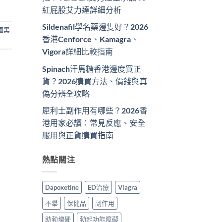
紅屁股艾力達詳細分析
Sildenafil學名藥邊隻好？2026
國黑
香港Cenforce、Kamagra、
Vigora詳細比較指南
Spinach汗馬糖香港邊度買正
貨？2026購買方法、價錢與真
偽分辨全攻略
犀利士副作用有哪些？2026香
港用家必讀：常見反應、安全
服用與正貨購買指南
熱點關注
Dapoxetine
ED治療
Viagra
不舉
保健品
副作用
助勃增硬
勃起功能障礙