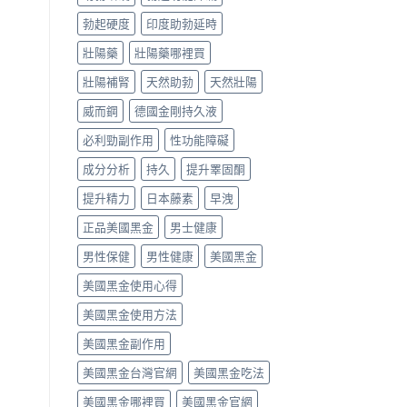
勃起硬度
印度助勃延時
壯陽藥
壯陽藥哪裡買
壯陽補腎
天然助勃
天然壯陽
威而鋼
德國金剛持久液
必利勁副作用
性功能障礙
成分分析
持久
提升睪固酮
提升精力
日本藤素
早洩
正品美國黑金
男士健康
男性保健
男性健康
美國黑金
美國黑金使用心得
美國黑金使用方法
美國黑金副作用
美國黑金台灣官網
美國黑金吃法
美國黑金哪裡買
美國黑金官網