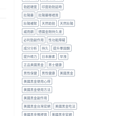
勃起硬度
印度助勃延時
壯陽藥
壯陽藥哪裡買
壯陽補腎
天然助勃
天然壯陽
威而鋼
德國金剛持久液
必利勁副作用
性功能障礙
成分分析
持久
提升睪固酮
提升精力
日本藤素
早洩
正品美國黑金
男士健康
男性保健
男性健康
美國黑金
美國黑金使用心得
美國黑金使用方法
美國黑金副作用
美國黑金台灣官網
美國黑金吃法
美國黑金哪裡買
美國黑金官網