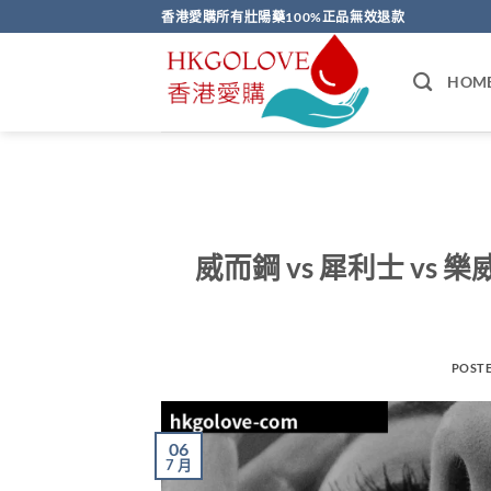
Skip
香港愛購所有壯陽藥100%正品無效退款
to
content
HOM
威而鋼 vs 犀利士 vs
POST
06
7 月