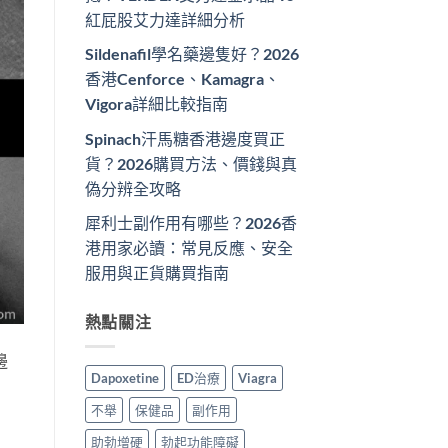
紅屁股艾力達詳細分析
Sildenafil學名藥邊隻好？2026
香港Cenforce、Kamagra、
Vigora詳細比較指南
Spinach汗馬糖香港邊度買正
貨？2026購買方法、價錢與真
偽分辨全攻略
犀利士副作用有哪些？2026香
港用家必讀：常見反應、安全
服用與正貨購買指南
熱點關注
邊
Dapoxetine
ED治療
Viagra
不舉
保健品
副作用
助勃增硬
勃起功能障礙