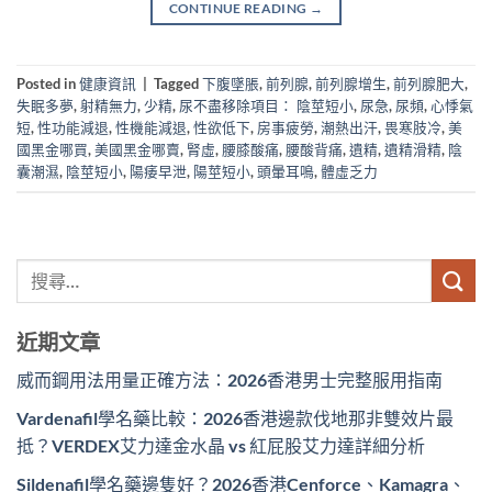
CONTINUE READING
→
Posted in
健康資訊
|
Tagged
下腹墜脹
,
前列腺
,
前列腺增生
,
前列腺肥大
,
失眠多夢
,
射精無力
,
少精
,
尿不盡移除項目： 陰莖短小
,
尿急
,
尿頻
,
心悸氣
短
,
性功能減退
,
性機能減退
,
性欲低下
,
房事疲勞
,
潮熱出汗
,
畏寒肢冷
,
美
國黑金哪買
,
美國黑金哪賣
,
腎虛
,
腰膝酸痛
,
腰酸背痛
,
遺精
,
遺精滑精
,
陰
囊潮濕
,
陰莖短小
,
陽痿早泄
,
陽莖短小
,
頭暈耳鳴
,
體虛乏力
近期文章
威而鋼用法用量正確方法：2026香港男士完整服用指南
Vardenafil學名藥比較：2026香港邊款伐地那非雙效片最
抵？VERDEX艾力達金水晶 vs 紅屁股艾力達詳細分析
Sildenafil學名藥邊隻好？2026香港Cenforce、Kamagra、