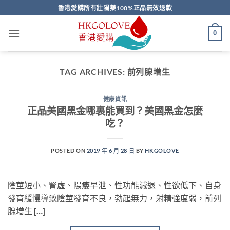
Skip
香港愛購所有壯陽藥100%正品無效退款
to
content
0
TAG ARCHIVES:
前列腺增生
健康資訊
正品美國黑金哪裏能買到？美國黑金怎麼
吃？
POSTED ON
2019 年 6 月 28 日
BY
HKGOLOVE
陰莖短小、腎虛、陽痿早泄、性功能減退、性欲低下、自身
發育緩慢導致陰莖發育不良，勃起無力，射精強度弱，前列
腺增生 […]