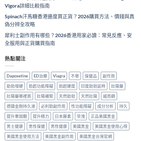
Vigora詳細比較指南
Spinach汗馬糖香港邊度買正貨？2026購買方法、價錢與真
偽分辨全攻略
犀利士副作用有哪些？2026香港用家必讀：常見反應、安
全服用與正貨購買指南
熱點關注
Dapoxetine
ED治療
Viagra
不舉
保健品
副作用
助勃增硬
勃起功能障礙
勃起硬度
印度助勃延時
壯陽藥
壯陽藥哪裡買
壯陽補腎
天然助勃
天然壯陽
威而鋼
德國金剛持久液
必利勁副作用
性功能障礙
成分分析
持久
提升睪固酮
提升精力
日本藤素
早洩
正品美國黑金
男士健康
男性保健
男性健康
美國黑金
美國黑金使用心得
美國黑金使用方法
美國黑金副作用
美國黑金台灣官網