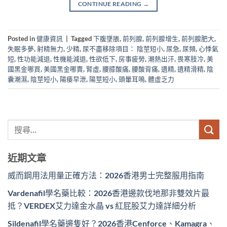
CONTINUE READING
→
Posted in
健康資訊
|
Tagged
下腹墜脹
,
前列腺
,
前列腺增生
,
前列腺肥大
,
失眠多夢
,
射精無力
,
少精
,
尿不盡移除項目： 陰莖短小
,
尿急
,
尿頻
,
心悸氣
短
,
性功能減退
,
性機能減退
,
性欲低下
,
房事疲勞
,
潮熱出汗
,
畏寒肢冷
,
美
國黑金哪買
,
美國黑金哪賣
,
腎虛
,
腰膝酸痛
,
腰酸背痛
,
遺精
,
遺精滑精
,
陰
囊潮濕
,
陰莖短小
,
陽痿早泄
,
陽莖短小
,
頭暈耳鳴
,
體虛乏力
近期文章
威而鋼用法用量正確方法：2026香港男士完整服用指南
Vardenafil學名藥比較：2026香港邊款伐地那非雙效片最
抵？VERDEX艾力達金水晶 vs 紅屁股艾力達詳細分析
Sildenafil學名藥邊隻好？2026香港Cenforce、Kamagra、