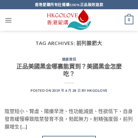
Skip
香港愛購所有壯陽藥100%正品無效退款
to
content
0
TAG ARCHIVES:
前列腺肥大
健康資訊
正品美國黑金哪裏能買到？美國黑金怎麼
吃？
POSTED ON
2019 年 6 月 28 日
BY
HKGOLOVE
陰莖短小、腎虛、陽痿早泄、性功能減退、性欲低下、自身
發育緩慢導致陰莖發育不良，勃起無力，射精強度弱，前列
腺增生 […]