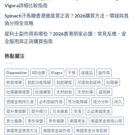
Vigora詳細比較指南
Spinach汗馬糖香港邊度買正貨？2026購買方法、價錢與真
偽分辨全攻略
犀利士副作用有哪些？2026香港用家必讀：常見反應、安
全服用與正貨購買指南
熱點關注
Dapoxetine
ED治療
Viagra
不舉
保健品
副作用
助勃增硬
勃起功能障礙
勃起硬度
印度助勃延時
壯陽藥
壯陽藥哪裡買
壯陽補腎
天然助勃
天然壯陽
威而鋼
德國金剛持久液
必利勁副作用
性功能障礙
成分分析
持久
提升睪固酮
提升精力
日本藤素
早洩
正品美國黑金
男士健康
男性保健
男性健康
美國黑金
美國黑金使用心得
美國黑金使用方法
美國黑金副作用
美國黑金台灣官網