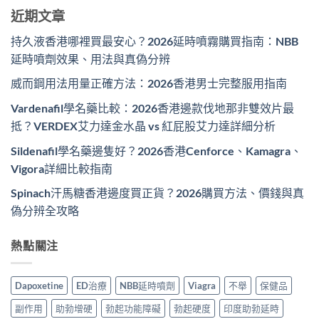
近期文章
持久液香港哪裡買最安心？2026延時噴霧購買指南：NBB
延時噴劑效果、用法與真偽分辨
威而鋼用法用量正確方法：2026香港男士完整服用指南
Vardenafil學名藥比較：2026香港邊款伐地那非雙效片最
抵？VERDEX艾力達金水晶 vs 紅屁股艾力達詳細分析
Sildenafil學名藥邊隻好？2026香港Cenforce、Kamagra、
Vigora詳細比較指南
Spinach汗馬糖香港邊度買正貨？2026購買方法、價錢與真
偽分辨全攻略
熱點關注
Dapoxetine
ED治療
NBB延時噴劑
Viagra
不舉
保健品
副作用
助勃增硬
勃起功能障礙
勃起硬度
印度助勃延時