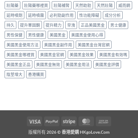
壯陽藥
壯陽藥哪裡買
壯陽補腎
天然助勃
天然壯陽
威而鋼
延時噴劑
延時噴霧
必利勁副作用
性功能障礙
成分分析
持久
提升睪固酮
提升精力
早洩
正品美國黑金
男士健康
男性保健
男性健康
美國黑金
美國黑金使用心得
美國黑金使用方法
美國黑金副作用
美國黑金台灣官網
美國黑金哪裡買
美國黑金官網
美國黑金效果
美國黑金有效嗎
美國黑金正品
美國黑金無效
美國黑金用法
美國黑金評價
陰莖增大
香港購買
Visa
PayPal
Stripe
MasterCard
Cash
On
版權所有 2026 ©
香港愛購 HKgoLove.Com
Delivery