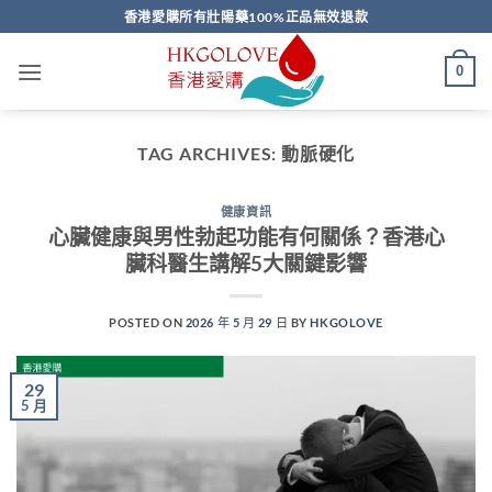
Skip
香港愛購所有壯陽藥100%正品無效退款
to
content
0
TAG ARCHIVES:
動脈硬化
健康資訊
心臟健康與男性勃起功能有何關係？香港心
臟科醫生講解5大關鍵影響
POSTED ON
2026 年 5 月 29 日
BY
HKGOLOVE
29
5 月