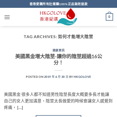
Skip
香港愛購所有壯陽藥100%正品無效退款
to
content
0
TAG ARCHIVES:
如何才能增大陰莖
健康資訊
美國黑金增大陰莖-讓你的陰莖超過16公
分！
POSTED ON
2019 年 6 月 30 日
BY
HKGOLOVE
美國黑金 很多人都不知道男性陰莖長度大概要多長才能讓
自己的女人更加滿意，陰莖太長做愛的時候會讓女人感覺到
疼痛， […]