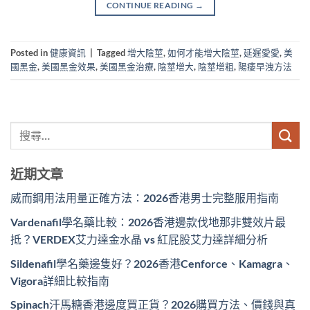
CONTINUE READING
→
Posted in
健康資訊
|
Tagged
增大陰莖
,
如何才能增大陰莖
,
延遲愛愛
,
美
國黑金
,
美國黑金效果
,
美國黑金治療
,
陰莖增大
,
陰莖增粗
,
陽痿早洩方法
近期文章
威而鋼用法用量正確方法：2026香港男士完整服用指南
Vardenafil學名藥比較：2026香港邊款伐地那非雙效片最
抵？VERDEX艾力達金水晶 vs 紅屁股艾力達詳細分析
Sildenafil學名藥邊隻好？2026香港Cenforce、Kamagra、
Vigora詳細比較指南
Spinach汗馬糖香港邊度買正貨？2026購買方法、價錢與真