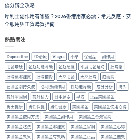
偽分辨全攻略
犀利士副作用有哪些？2026香港用家必讀：常見反應、安
全服用與正貨購買指南
熱點關注
Dapoxetine
ED治療
Viagra
不舉
保健品
副作用
助勃增硬
勃起功能障礙
勃起硬度
印度助勃延時
壯陽藥
壯陽藥哪裡買
壯陽補腎
天然助勃
天然壯陽
威而鋼
德國金剛持久液
必利勁副作用
性功能障礙
成分分析
持久
提升睪固酮
提升精力
日本藤素
早洩
正品美國黑金
男士健康
男性保健
男性健康
美國黑金
美國黑金使用心得
美國黑金使用方法
美國黑金副作用
美國黑金台灣官網
美國黑金吃法
美國黑金哪裡買
美國黑金官網
美國黑金心得
美國黑金效果
美國黑金有效嗎
美國黑金正品
美國黑金無效