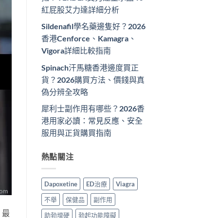
紅屁股艾力達詳細分析
Sildenafil學名藥邊隻好？2026
香港Cenforce、Kamagra、
Vigora詳細比較指南
Spinach汗馬糖香港邊度買正
貨？2026購買方法、價錢與真
偽分辨全攻略
犀利士副作用有哪些？2026香
港用家必讀：常見反應、安全
服用與正貨購買指南
熱點關注
Dapoxetine
ED治療
Viagra
不舉
保健品
副作用
，最
助勃增硬
勃起功能障礙