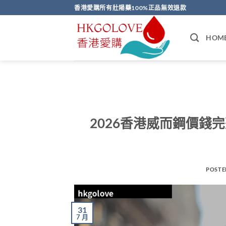
Skip
香港愛購所有壯陽藥100%正品無效退款
to
content
HOM
2026香港威而鋼價錢
POSTE
31
7 月