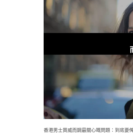
香港男士買威而鋼最關心嘅問題：到底要俾幾