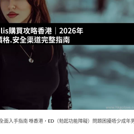
最新最全面入手指南 喺香港，ED（勃起功能障礙）問題困擾唔少成年