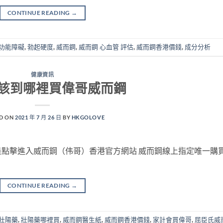
CONTINUE READING
→
功能障礙
,
勃起硬度
,
威而鋼
,
威而鋼 心血管 評估
,
威而鋼香港價錢
,
成分分析
健康資訊
該到哪裡買偉哥威而鋼
D ON
2021 年 7 月 26 日
BY
HKGOLOVE
點擊進入威而鋼（伟哥）香港官方網站 威而鋼線上指定唯一購
CONTINUE READING
→
壯陽藥
,
壯陽藥哪裡買
,
威而鋼醫生紙
,
威而鋼香港價錢
,
家計會買偉哥
,
屈臣氏威