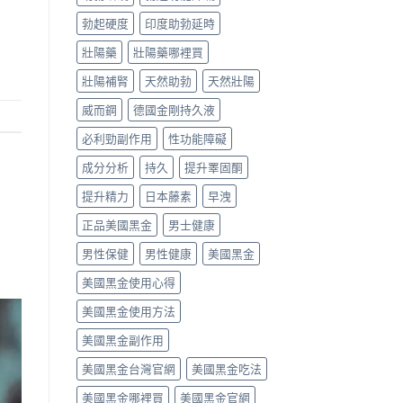
勃起硬度
印度助勃延時
壯陽藥
壯陽藥哪裡買
壯陽補腎
天然助勃
天然壯陽
威而鋼
德國金剛持久液
必利勁副作用
性功能障礙
成分分析
持久
提升睪固酮
提升精力
日本藤素
早洩
正品美國黑金
男士健康
男性保健
男性健康
美國黑金
美國黑金使用心得
美國黑金使用方法
美國黑金副作用
美國黑金台灣官網
美國黑金吃法
美國黑金哪裡買
美國黑金官網