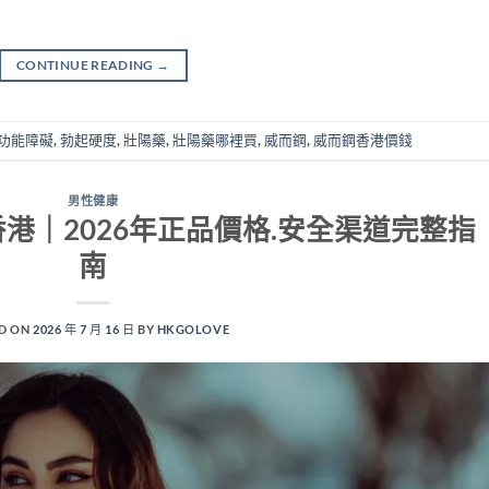
CONTINUE READING
→
功能障礙
,
勃起硬度
,
壯陽藥
,
壯陽藥哪裡買
,
威而鋼
,
威而鋼香港價錢
男性健康
略香港｜2026年正品價格.安全渠道完整指
南
D ON
2026 年 7 月 16 日
BY
HKGOLOVE