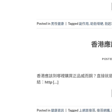
Posted in
男性健康
|
Tagged
副作用
,
助勃增硬
,
勃起
香港應
POSTE
香港應該到哪裡購買正品威而鋼？直接就是
結：http […]
Posted in
健康資訊
|
Tagged
上網買偉哥
,
偉哥網購
,