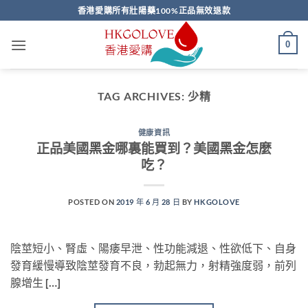
Skip
香港愛購所有壯陽藥100%正品無效退款
to
content
0
TAG ARCHIVES:
少精
健康資訊
正品美國黑金哪裏能買到？美國黑金怎麼
吃？
POSTED ON
2019 年 6 月 28 日
BY
HKGOLOVE
陰莖短小、腎虛、陽痿早泄、性功能減退、性欲低下、自身
發育緩慢導致陰莖發育不良，勃起無力，射精強度弱，前列
腺增生 […]