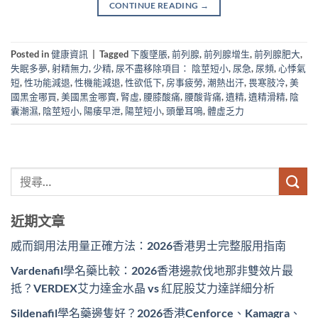
CONTINUE READING
→
Posted in
健康資訊
|
Tagged
下腹墜脹
,
前列腺
,
前列腺增生
,
前列腺肥大
,
失眠多夢
,
射精無力
,
少精
,
尿不盡移除項目： 陰莖短小
,
尿急
,
尿頻
,
心悸氣
短
,
性功能減退
,
性機能減退
,
性欲低下
,
房事疲勞
,
潮熱出汗
,
畏寒肢冷
,
美
國黑金哪買
,
美國黑金哪賣
,
腎虛
,
腰膝酸痛
,
腰酸背痛
,
遺精
,
遺精滑精
,
陰
囊潮濕
,
陰莖短小
,
陽痿早泄
,
陽莖短小
,
頭暈耳鳴
,
體虛乏力
近期文章
威而鋼用法用量正確方法：2026香港男士完整服用指南
Vardenafil學名藥比較：2026香港邊款伐地那非雙效片最
抵？VERDEX艾力達金水晶 vs 紅屁股艾力達詳細分析
Sildenafil學名藥邊隻好？2026香港Cenforce、Kamagra、