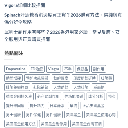
Vigora詳細比較指南
Spinach汗馬糖香港邊度買正貨？2026購買方法、價錢與真
偽分辨全攻略
犀利士副作用有哪些？2026香港用家必讀：常見反應、安
全服用與正貨購買指南
熱點關注
Dapoxetine
ED治療
Viagra
不舉
保健品
副作用
助勃增硬
勃起功能障礙
勃起硬度
印度助勃延時
壯陽藥
壯陽藥哪裡買
壯陽補腎
天然助勃
天然壯陽
威而鋼
德國金剛持久液
必利勁副作用
性功能障礙
成分分析
持久
提升睪固酮
提升精力
日本藤素
早洩
正品美國黑金
男士健康
男性保健
男性健康
美國黑金
美國黑金使用心得
美國黑金使用方法
美國黑金副作用
美國黑金台灣官網