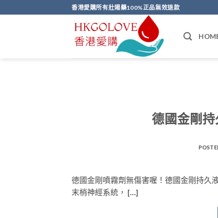
Skip
香港愛購所有壯陽藥100%正品無效退款
to
content
HOM
德國金剛持
POSTE
德國金剛噴霧劑無傷害喔！德國金剛持久
末梢神經系統， […]