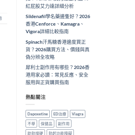
紅屁股艾力達詳細分析
Sildenafil學名藥邊隻好？2026
用
香港Cenforce、Kamagra、
Vigora詳細比較指南
Spinach汗馬糖香港邊度買正
貨？2026購買方法、價錢與真
偽分辨全攻略
犀利士副作用有哪些？2026香
港用家必讀：常見反應、安全
服用與正貨購買指南
熱點關注
Dapoxetine
ED治療
Viagra
不舉
保健品
副作用
助勃增硬
勃起功能障礙