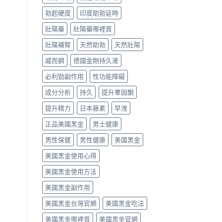
勃起硬度
印度助勃延時
壯陽藥
壯陽藥哪裡買
壯陽補腎
天然助勃
天然壯陽
威而鋼
德國金剛持久液
必利勁副作用
性功能障礙
成分分析
持久
提升睪固酮
提升精力
日本藤素
早洩
正品美國黑金
男士健康
男性保健
男性健康
美國黑金
美國黑金使用心得
美國黑金使用方法
美國黑金副作用
美國黑金台灣官網
美國黑金吃法
美國黑金哪裡買
美國黑金官網