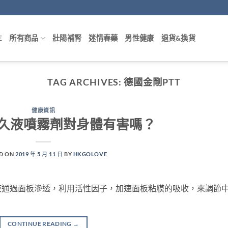
E
所有商品
壯陽補腎
迷情春藥
男性健康
退貨&換貨
TAG ARCHIVES:
德國金剛PTT
健康資訊
久液噴霧劑對身體有害嗎？
D ON
2019 年 5 月 11 日
BY
HKGOLOVE
液通過面板滲透，利用活性因子，加速面板粘膜的吸收，來調節
CONTINUE READING
→