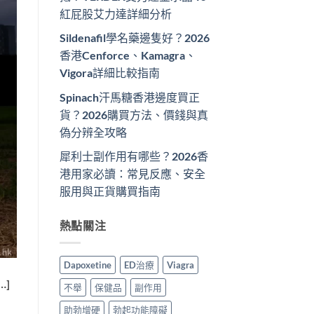
紅屁股艾力達詳細分析
Sildenafil學名藥邊隻好？2026
香港Cenforce、Kamagra、
Vigora詳細比較指南
Spinach汗馬糖香港邊度買正
貨？2026購買方法、價錢與真
偽分辨全攻略
犀利士副作用有哪些？2026香
港用家必讀：常見反應、安全
服用與正貨購買指南
熱點關注
Dapoxetine
ED治療
Viagra
…]
不舉
保健品
副作用
助勃增硬
勃起功能障礙