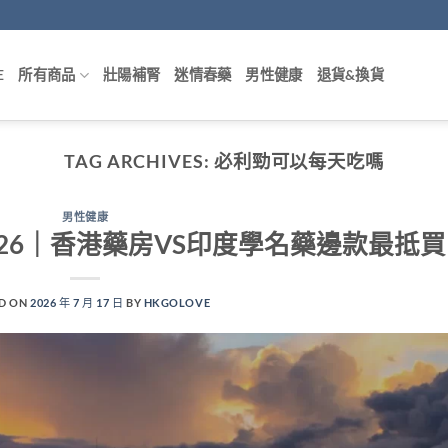
E
所有商品
壯陽補腎
迷情春藥
男性健康
退貨&換貨
TAG ARCHIVES:
必利勁可以每天吃嗎
男性健康
026｜香港藥房VS印度學名藥邊款最抵買
D ON
2026 年 7 月 17 日
BY
HKGOLOVE