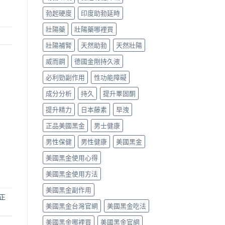
勃起硬度
印度助勃延時
壯陽藥
壯陽藥哪裡買
壯陽補腎
天然助勃
天然壯陽
威而鋼
德國金剛持久液
必利勁副作用
性功能障礙
成分分析
持久
提升睪固酮
提升精力
日本藤素
早洩
正品美國黑金
男士健康
男性保健
男性健康
美國黑金
美國黑金使用心得
美國黑金使用方法
美國黑金副作用
正
美國黑金台灣官網
美國黑金吃法
美國黑金哪裡買
美國黑金官網