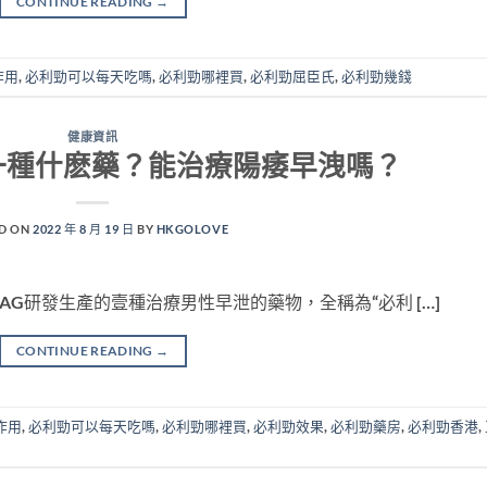
CONTINUE READING
→
作用
,
必利勁可以每天吃嗎
,
必利勁哪裡買
,
必利勁屈臣氏
,
必利勁幾錢
健康資訊
y是一種什麽藥？能治療陽痿早洩嗎？
D ON
2022 年 8 月 19 日
BY
HKGOLOVE
hemieAG研發生產的壹種治療男性早泄的藥物，全稱為“必利 […]
CONTINUE READING
→
作用
,
必利勁可以每天吃嗎
,
必利勁哪裡買
,
必利勁效果
,
必利勁藥房
,
必利勁香港
,