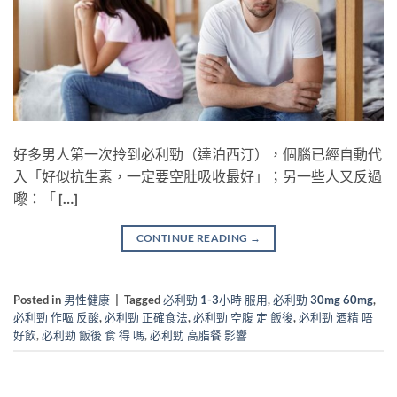
好多男人第一次拎到必利勁（達泊西汀），個腦已經自動代
入「好似抗生素，一定要空肚吸收最好」；另一些人又反過
嚟：「 […]
CONTINUE READING
→
Posted in
男性健康
|
Tagged
必利勁 1-3小時 服用
,
必利勁 30mg 60mg
,
必利勁 作嘔 反酸
,
必利勁 正確食法
,
必利勁 空腹 定 飯後
,
必利勁 酒精 唔
好飲
,
必利勁 飯後 食 得 嗎
,
必利勁 高脂餐 影響