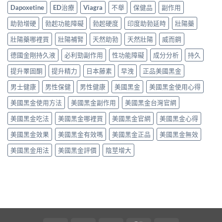
Dapoxetine
ED治療
Viagra
不舉
保健品
副作用
助勃增硬
勃起功能障礙
勃起硬度
印度助勃延時
壯陽藥
壯陽藥哪裡買
壯陽補腎
天然助勃
天然壯陽
威而鋼
德國金剛持久液
必利勁副作用
性功能障礙
成分分析
持久
提升睪固酮
提升精力
日本藤素
早洩
正品美國黑金
男士健康
男性保健
男性健康
美國黑金
美國黑金使用心得
美國黑金使用方法
美國黑金副作用
美國黑金台灣官網
美國黑金吃法
美國黑金哪裡買
美國黑金官網
美國黑金心得
美國黑金效果
美國黑金有效嗎
美國黑金正品
美國黑金無效
美國黑金用法
美國黑金評價
陰莖增大