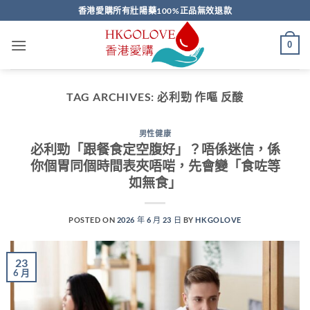
Skip
香港愛購所有壯陽藥100%正品無效退款
to
content
0
TAG ARCHIVES:
必利勁 作嘔 反酸
男性健康
必利勁「跟餐食定空腹好」？唔係迷信，係
你個胃同個時間表夾唔啱，先會變「食咗等
如無食」
POSTED ON
2026 年 6 月 23 日
BY
HKGOLOVE
23
6 月