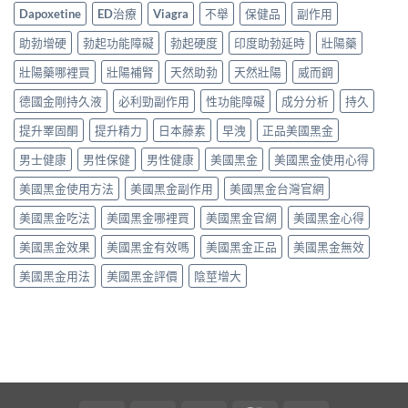
Dapoxetine
ED治療
Viagra
不舉
保健品
副作用
助勃增硬
勃起功能障礙
勃起硬度
印度助勃延時
壯陽藥
壯陽藥哪裡買
壯陽補腎
天然助勃
天然壯陽
威而鋼
德國金剛持久液
必利勁副作用
性功能障礙
成分分析
持久
提升睪固酮
提升精力
日本藤素
早洩
正品美國黑金
男士健康
男性保健
男性健康
美國黑金
美國黑金使用心得
美國黑金使用方法
美國黑金副作用
美國黑金台灣官網
美國黑金吃法
美國黑金哪裡買
美國黑金官網
美國黑金心得
美國黑金效果
美國黑金有效嗎
美國黑金正品
美國黑金無效
美國黑金用法
美國黑金評價
陰莖增大