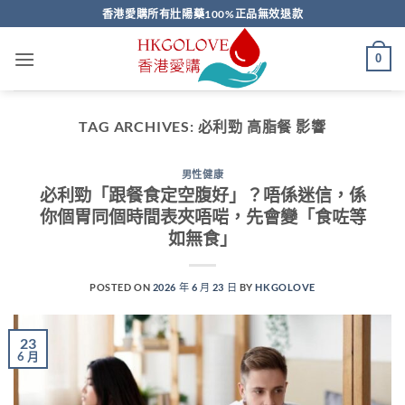
Skip
香港愛購所有壯陽藥100%正品無效退款
to
content
0
TAG ARCHIVES:
必利勁 高脂餐 影響
男性健康
必利勁「跟餐食定空腹好」？唔係迷信，係
你個胃同個時間表夾唔啱，先會變「食咗等
如無食」
POSTED ON
2026 年 6 月 23 日
BY
HKGOLOVE
23
6 月