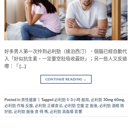
好多男人第一次拎到必利勁（達泊西汀），個腦已經自動代
入「好似抗生素，一定要空肚吸收最好」；另一些人又反過
嚟：「 […]
CONTINUE READING
→
Posted in
男性健康
|
Tagged
必利勁 1-3小時 服用
,
必利勁 30mg 60mg
,
必利勁 作嘔 反酸
,
必利勁 正確食法
,
必利勁 空腹 定 飯後
,
必利勁 酒精 唔
好飲
,
必利勁 飯後 食 得 嗎
,
必利勁 高脂餐 影響