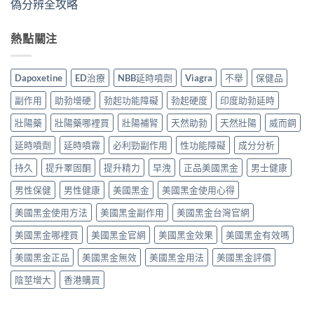
偽分辨全攻略
熱點關注
Dapoxetine
ED治療
NBB延時噴劑
Viagra
不舉
保健品
副作用
助勃增硬
勃起功能障礙
勃起硬度
印度助勃延時
壯陽藥
壯陽藥哪裡買
壯陽補腎
天然助勃
天然壯陽
威而鋼
延時噴劑
延時噴霧
必利勁副作用
性功能障礙
成分分析
持久
提升睪固酮
提升精力
早洩
正品美國黑金
男士健康
男性保健
男性健康
美國黑金
美國黑金使用心得
美國黑金使用方法
美國黑金副作用
美國黑金台灣官網
美國黑金哪裡買
美國黑金官網
美國黑金效果
美國黑金有效嗎
美國黑金正品
美國黑金無效
美國黑金用法
美國黑金評價
陰莖增大
香港購買