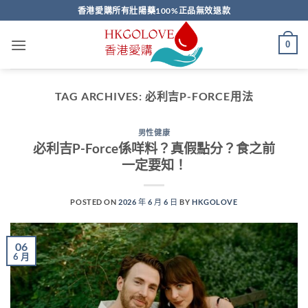
Skip
香港愛購所有壯陽藥100%正品無效退款
to
content
0
TAG ARCHIVES:
必利吉P-FORCE用法
男性健康
必利吉P-Force係咩料？真假點分？食之前
一定要知！
POSTED ON
2026 年 6 月 6 日
BY
HKGOLOVE
06
6 月