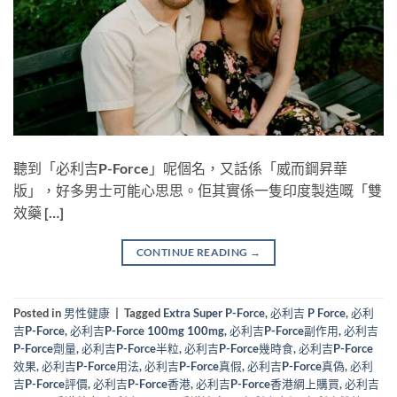
聽到「必利吉P-Force」呢個名，又話係「威而鋼昇華
版」，好多男士可能心思思。佢其實係一隻印度製造嘅「雙
效藥 […]
CONTINUE READING
→
Posted in
男性健康
|
Tagged
Extra Super P-Force
,
必利吉 P Force
,
必利
吉P-Force
,
必利吉P-Force 100mg 100mg
,
必利吉P-Force副作用
,
必利吉
P-Force劑量
,
必利吉P-Force半粒
,
必利吉P-Force幾時食
,
必利吉P-Force
效果
,
必利吉P-Force用法
,
必利吉P-Force真假
,
必利吉P-Force真偽
,
必利
吉P-Force評價
,
必利吉P-Force香港
,
必利吉P-Force香港網上購買
,
必利吉