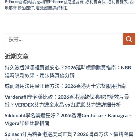
P-Force香港藥房
,
必利吉P-Force香港邊度買
,
必利吉真假
,
必利吉雙效
,
西
地那非 達泊西汀
,
雙效威而鋼必利勁
近期文章
持久液香港哪裡買最安心？2026延時噴霧購買指南：NBB
延時噴劑效果、用法與真偽分辨
威而鋼用法用量正確方法：2026香港男士完整服用指南
Vardenafil學名藥比較：2026香港邊款伐地那非雙效片最
抵？VERDEX艾力達金水晶 vs 紅屁股艾力達詳細分析
Sildenafil學名藥邊隻好？2026香港Cenforce、Kamagra、
Vigora詳細比較指南
Spinach汗馬糖香港邊度買正貨？2026購買方法、價錢與真