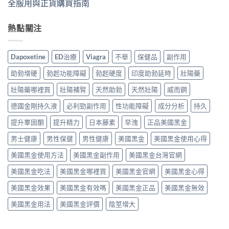
全服用與正貨購買指南
熱點關注
Dapoxetine
ED治療
Viagra
不舉
保健品
副作用
助勃增硬
勃起功能障礙
勃起硬度
印度助勃延時
壯陽藥
壯陽藥哪裡買
壯陽補腎
天然助勃
天然壯陽
威而鋼
德國金剛持久液
必利勁副作用
性功能障礙
成分分析
持久
提升睪固酮
提升精力
日本藤素
早洩
正品美國黑金
男士健康
男性保健
男性健康
美國黑金
美國黑金使用心得
美國黑金使用方法
美國黑金副作用
美國黑金台灣官網
美國黑金吃法
美國黑金哪裡買
美國黑金官網
美國黑金心得
美國黑金效果
美國黑金有效嗎
美國黑金正品
美國黑金無效
美國黑金用法
美國黑金評價
陰莖增大