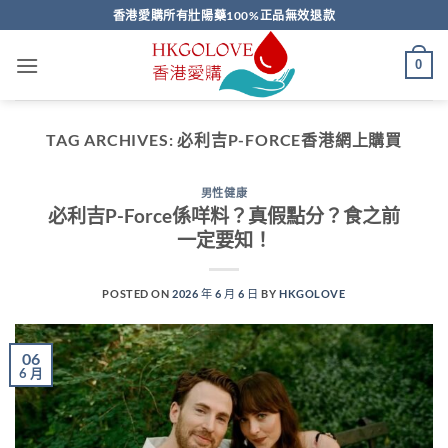
Skip
香港愛購所有壯陽藥100%正品無效退款
to
content
0
TAG ARCHIVES:
必利吉P-FORCE香港網上購買
男性健康
必利吉P-Force係咩料？真假點分？食之前
一定要知！
POSTED ON
2026 年 6 月 6 日
BY
HKGOLOVE
06
6 月