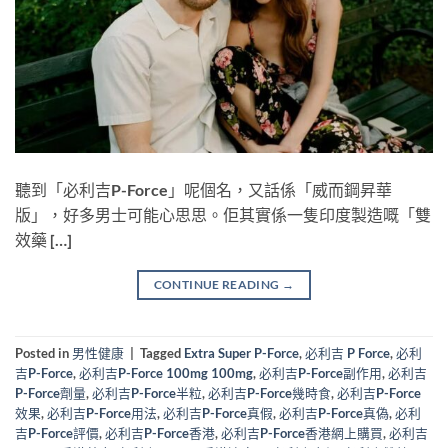
聽到「必利吉P-Force」呢個名，又話係「威而鋼昇華
版」，好多男士可能心思思。佢其實係一隻印度製造嘅「雙
效藥 […]
CONTINUE READING
→
Posted in
男性健康
|
Tagged
Extra Super P-Force
,
必利吉 P Force
,
必利
吉P-Force
,
必利吉P-Force 100mg 100mg
,
必利吉P-Force副作用
,
必利吉
P-Force劑量
,
必利吉P-Force半粒
,
必利吉P-Force幾時食
,
必利吉P-Force
效果
,
必利吉P-Force用法
,
必利吉P-Force真假
,
必利吉P-Force真偽
,
必利
吉P-Force評價
,
必利吉P-Force香港
,
必利吉P-Force香港網上購買
,
必利吉