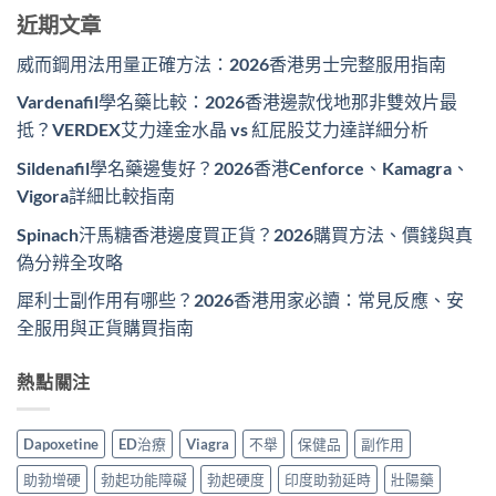
近期文章
威而鋼用法用量正確方法：2026香港男士完整服用指南
Vardenafil學名藥比較：2026香港邊款伐地那非雙效片最
抵？VERDEX艾力達金水晶 vs 紅屁股艾力達詳細分析
Sildenafil學名藥邊隻好？2026香港Cenforce、Kamagra、
Vigora詳細比較指南
Spinach汗馬糖香港邊度買正貨？2026購買方法、價錢與真
偽分辨全攻略
犀利士副作用有哪些？2026香港用家必讀：常見反應、安
全服用與正貨購買指南
熱點關注
Dapoxetine
ED治療
Viagra
不舉
保健品
副作用
助勃增硬
勃起功能障礙
勃起硬度
印度助勃延時
壯陽藥