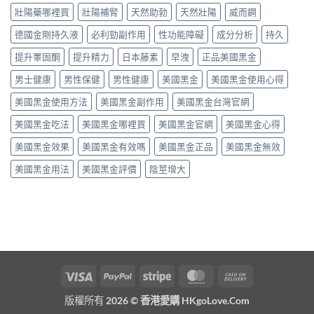
壯陽藥哪裡買
壯陽補腎
天然助勃
天然壯陽
威而鋼
德國金剛持久液
必利勁副作用
性功能障礙
成分分析
持久
提升睪固酮
提升精力
日本藤素
早洩
正品美國黑金
男士健康
男性保健
男性健康
美國黑金
美國黑金使用心得
美國黑金使用方法
美國黑金副作用
美國黑金台灣官網
美國黑金吃法
美國黑金哪裡買
美國黑金官網
美國黑金心得
美國黑金效果
美國黑金有效嗎
美國黑金正品
美國黑金無效
美國黑金用法
美國黑金評價
陰莖增大
Visa
PayPal
Stripe
MasterCard
Cash
On
版權所有 2026 ©
香港愛購 HKgoLove.Com
Delivery