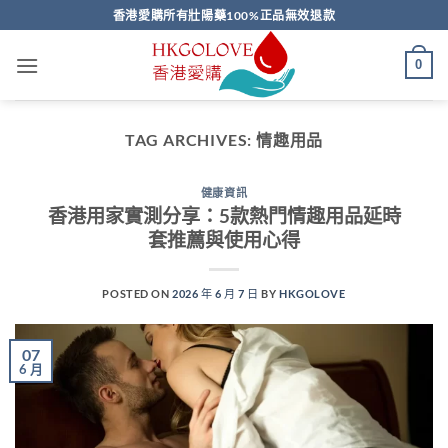
Skip
香港愛購所有壯陽藥100%正品無效退款
to
content
0
TAG ARCHIVES:
情趣用品
健康資訊
香港用家實測分享：5款熱門情趣用品延時
套推薦與使用心得
POSTED ON
2026 年 6 月 7 日
BY
HKGOLOVE
07
6 月