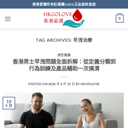
Skip
香港愛購所有壯陽藥100%正品無效退款
to
content
0
TAG ARCHIVES:
早洩治療
男性健康
香港男士早洩問題全面拆解：從定義分類到
行為訓練及產品輔助一次搞清
POSTED ON
2026 年 6 月 19 日
BY
HKGOLOVE
19
6 月