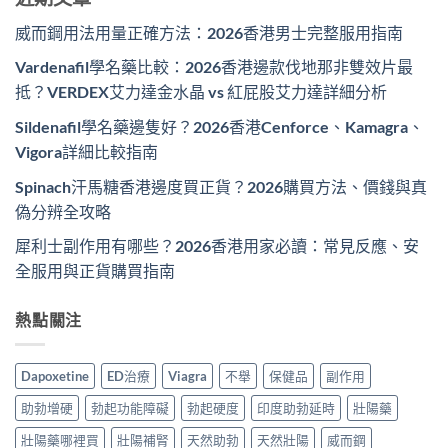
威而鋼用法用量正確方法：2026香港男士完整服用指南
Vardenafil學名藥比較：2026香港邊款伐地那非雙效片最
抵？VERDEX艾力達金水晶 vs 紅屁股艾力達詳細分析
Sildenafil學名藥邊隻好？2026香港Cenforce、Kamagra、
Vigora詳細比較指南
Spinach汗馬糖香港邊度買正貨？2026購買方法、價錢與真
偽分辨全攻略
犀利士副作用有哪些？2026香港用家必讀：常見反應、安
全服用與正貨購買指南
熱點關注
Dapoxetine
ED治療
Viagra
不舉
保健品
副作用
助勃增硬
勃起功能障礙
勃起硬度
印度助勃延時
壯陽藥
壯陽藥哪裡買
壯陽補腎
天然助勃
天然壯陽
威而鋼