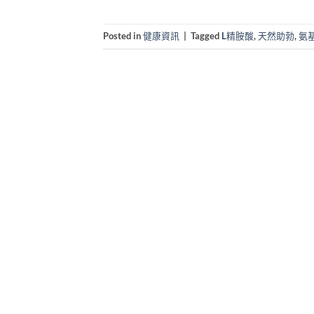
Posted in
健康資訊
|
Tagged
L精胺酸
,
天然助勃
,
氨