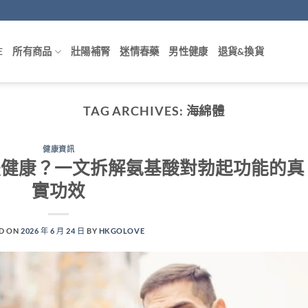
E
所有商品
壯陽補腎
迷情春藥
男性健康
退貨&換貨
TAG ARCHIVES:
海綿體
健康資訊
體健康？一文拆解氨基酸對勃起功能的真
實功效
D ON
2026 年 6 月 24 日
BY
HKGOLOVE