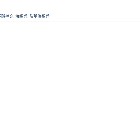
基酸補充
,
海綿體
,
陰莖海綿體