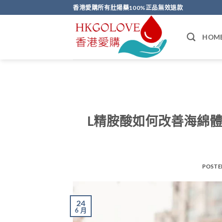
Skip
香港愛購所有壯陽藥100%正品無效退款
to
content
HOM
L精胺酸如何改善海綿
POSTE
24
6 月