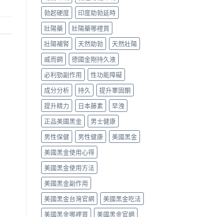
勃起硬度
印度助勃延時
壯陽藥
壯陽藥哪裡買
壯陽補腎
天然助勃
天然壯陽
威而鋼
德國金剛持久液
必利勁副作用
性功能障礙
成分分析
持久
提升睪固酮
提升精力
日本藤素
早洩
正品美國黑金
男士健康
男性保健
男性健康
美國黑金
美國黑金使用心得
美國黑金使用方法
美國黑金副作用
美國黑金台灣官網
美國黑金吃法
美國黑金哪裡買
美國黑金官網