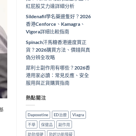
紅屁股艾力達詳細分析
Sildenafil學名藥邊隻好？2026
香港Cenforce、Kamagra、
Vigora詳細比較指南
Spinach汗馬糖香港邊度買正
貨？2026購買方法、價錢與真
偽分辨全攻略
犀利士副作用有哪些？2026香
港用家必讀：常見反應、安全
服用與正貨購買指南
熱點關注
基
Dapoxetine
ED治療
Viagra
不舉
保健品
副作用
助勃增硬
勃起功能障礙