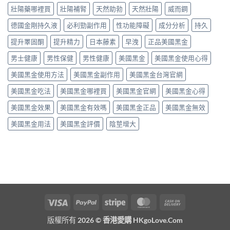
壯陽藥哪裡買
壯陽補腎
天然助勃
天然壯陽
威而鋼
德國金剛持久液
必利勁副作用
性功能障礙
成分分析
持久
提升睪固酮
提升精力
日本藤素
早洩
正品美國黑金
男士健康
男性保健
男性健康
美國黑金
美國黑金使用心得
美國黑金使用方法
美國黑金副作用
美國黑金台灣官網
美國黑金吃法
美國黑金哪裡買
美國黑金官網
美國黑金心得
美國黑金效果
美國黑金有效嗎
美國黑金正品
美國黑金無效
美國黑金用法
美國黑金評價
陰莖增大
Visa
PayPal
Stripe
MasterCard
Cash
On
版權所有 2026 ©
香港愛購 HKgoLove.Com
Delivery