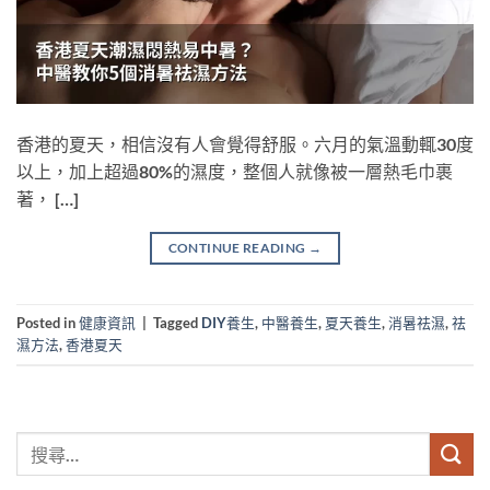
香港的夏天，相信沒有人會覺得舒服。六月的氣溫動輒30度
以上，加上超過80%的濕度，整個人就像被一層熱毛巾裹
著， […]
CONTINUE READING
→
Posted in
健康資訊
|
Tagged
DIY養生
,
中醫養生
,
夏天養生
,
消暑祛濕
,
祛
濕方法
,
香港夏天