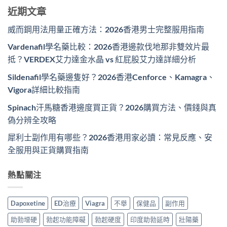
近期文章
威而鋼用法用量正確方法：2026香港男士完整服用指南
Vardenafil學名藥比較：2026香港邊款伐地那非雙效片最
抵？VERDEX艾力達金水晶 vs 紅屁股艾力達詳細分析
Sildenafil學名藥邊隻好？2026香港Cenforce、Kamagra、
Vigora詳細比較指南
Spinach汗馬糖香港邊度買正貨？2026購買方法、價錢與真
偽分辨全攻略
犀利士副作用有哪些？2026香港用家必讀：常見反應、安
全服用與正貨購買指南
熱點關注
Dapoxetine
ED治療
Viagra
不舉
保健品
副作用
助勃增硬
勃起功能障礙
勃起硬度
印度助勃延時
壯陽藥