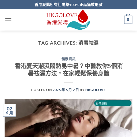
Skip
香港愛購所有壯陽藥100%正品無效退款
to
content
0
TAG ARCHIVES:
消暑祛濕
健康資訊
香港夏天潮濕悶熱易中暑？中醫教你5個消
暑祛濕方法，在家輕鬆保養身體
POSTED ON
2026 年 6 月 2 日
BY
HKGOLOVE
02
6 月