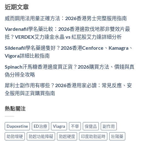
近期文章
威而鋼用法用量正確方法：2026香港男士完整服用指南
Vardenafil學名藥比較：2026香港邊款伐地那非雙效片最
抵？VERDEX艾力達金水晶 vs 紅屁股艾力達詳細分析
Sildenafil學名藥邊隻好？2026香港Cenforce、Kamagra、
Vigora詳細比較指南
Spinach汗馬糖香港邊度買正貨？2026購買方法、價錢與真
偽分辨全攻略
犀利士副作用有哪些？2026香港用家必讀：常見反應、安
全服用與正貨購買指南
熱點關注
Dapoxetine
ED治療
Viagra
不舉
保健品
副作用
助勃增硬
勃起功能障礙
勃起硬度
印度助勃延時
壯陽藥