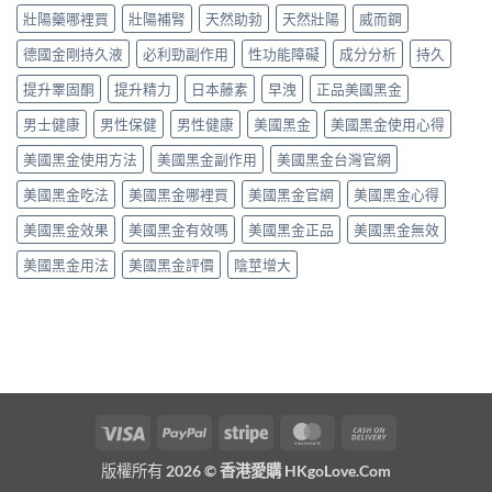
壯陽藥哪裡買
壯陽補腎
天然助勃
天然壯陽
威而鋼
德國金剛持久液
必利勁副作用
性功能障礙
成分分析
持久
提升睪固酮
提升精力
日本藤素
早洩
正品美國黑金
男士健康
男性保健
男性健康
美國黑金
美國黑金使用心得
美國黑金使用方法
美國黑金副作用
美國黑金台灣官網
美國黑金吃法
美國黑金哪裡買
美國黑金官網
美國黑金心得
美國黑金效果
美國黑金有效嗎
美國黑金正品
美國黑金無效
美國黑金用法
美國黑金評價
陰莖增大
Visa
PayPal
Stripe
MasterCard
Cash
On
版權所有 2026 ©
香港愛購 HKgoLove.Com
Delivery