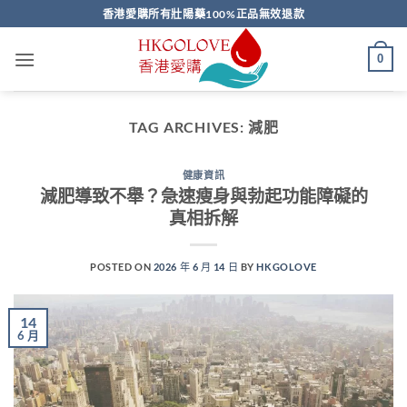
Skip
香港愛購所有壯陽藥100%正品無效退款
to
content
0
TAG ARCHIVES:
減肥
健康資訊
減肥導致不舉？急速瘦身與勃起功能障礙的
真相拆解
POSTED ON
2026 年 6 月 14 日
BY
HKGOLOVE
14
6 月