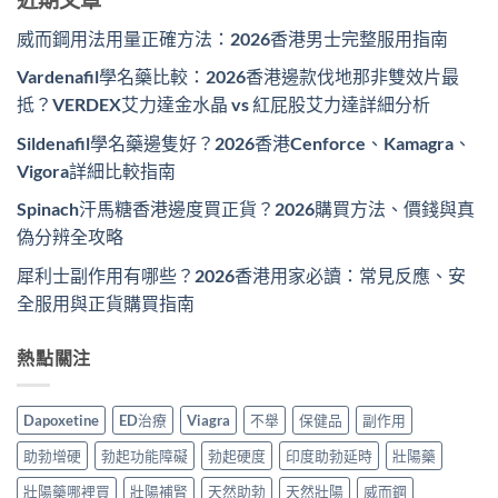
威而鋼用法用量正確方法：2026香港男士完整服用指南
Vardenafil學名藥比較：2026香港邊款伐地那非雙效片最
抵？VERDEX艾力達金水晶 vs 紅屁股艾力達詳細分析
Sildenafil學名藥邊隻好？2026香港Cenforce、Kamagra、
Vigora詳細比較指南
Spinach汗馬糖香港邊度買正貨？2026購買方法、價錢與真
偽分辨全攻略
犀利士副作用有哪些？2026香港用家必讀：常見反應、安
全服用與正貨購買指南
熱點關注
Dapoxetine
ED治療
Viagra
不舉
保健品
副作用
助勃增硬
勃起功能障礙
勃起硬度
印度助勃延時
壯陽藥
壯陽藥哪裡買
壯陽補腎
天然助勃
天然壯陽
威而鋼