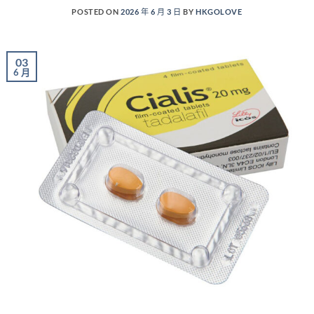
POSTED ON
2026 年 6 月 3 日
BY
HKGOLOVE
03
6 月