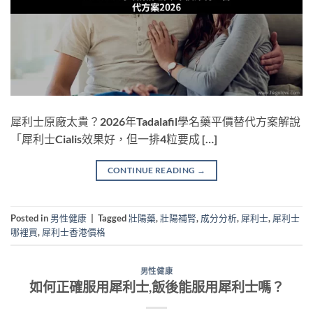
犀利士原廠太貴？2026年Tadalafil學名藥平價替代方案解說
「犀利士Cialis效果好，但一排4粒要成 […]
CONTINUE READING
→
Posted in
男性健康
|
Tagged
壯陽藥
,
壯陽補腎
,
成分分析
,
犀利士
,
犀利士
哪裡買
,
犀利士香港價格
男性健康
如何正確服用犀利士,飯後能服用犀利士嗎？