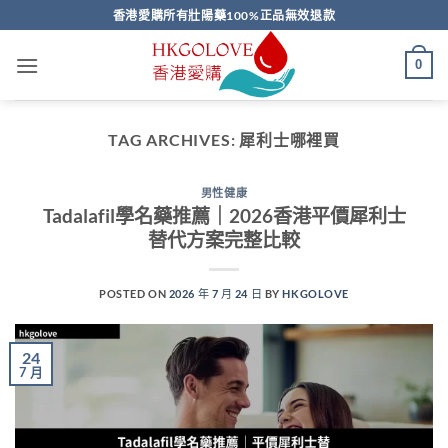
Skip
香港愛購所有壯陽藥100%正品無效退款
to
content
0
TAG ARCHIVES:
犀利士哪裡買
男性健康
Tadalafil學名藥推薦｜2026香港平價犀利士
替代方案完整比較
POSTED ON
2026 年 7 月 24 日
BY
HKGOLOVE
24
7 月