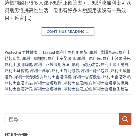
這個問題有很多人都不知道正確答案，只知道吃犀利士可以
幫助男性提高性生活，但也有好多人說服用後沒有一點效
果，難道 […]
CONTINUE READING
→
Posted in
男性健康
|
Tagged
犀利士副作用預防
,
犀利士劑量指南
,
犀利士
勃起功能
,
犀利士哪裡買
,
犀利士安全服用
,
犀利士屈臣氏
,
犀利士效果提升
,
犀利士服用時間
,
犀利士正確服用方法
,
犀利士硬度改善
,
犀利士網上購買
,
犀利士與食物
,
犀利士萬寧
,
犀利士貨到付款
,
犀利士隱私包裝
,
犀利士順豐
送貨
,
犀利士飯後服用
,
犀利士香港價格
,
犀利士香港優惠
,
犀利士香港效果
,
犀利士香港正品
,
犀利士香港現貨
,
犀利士香港藥房
,
犀利士香港藥房推薦
,
犀利士香港評價
,
犀利士香港購買
,
犀利士香港送貨
,
犀利士香港醫生建議
近期文章