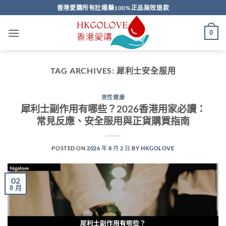
Skip
香港愛購所有壯陽藥100%正品無效退款
to
content
0
TAG ARCHIVES:
犀利士安全服用
男性健康
犀利士副作用有哪些？2026香港用家必讀：
常見反應、安全服用與正貨購買指南
POSTED ON
2026 年 8 月 2 日
BY
HKGOLOVE
02
8 月