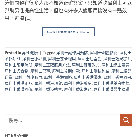
這個問題有很多人都不知道正確答案，只知道吃犀利士可以
幫助男性提高性生活，但也有好多人說服用後沒有一點效
果，難道 […]
CONTINUE READING
→
Posted in
男性健康
|
Tagged
犀利士副作用預防
,
犀利士劑量指南
,
犀利士
勃起功能
,
犀利士哪裡買
,
犀利士安全服用
,
犀利士屈臣氏
,
犀利士效果提升
,
犀利士服用時間
,
犀利士正確服用方法
,
犀利士硬度改善
,
犀利士網上購買
,
犀利士與食物
,
犀利士萬寧
,
犀利士貨到付款
,
犀利士隱私包裝
,
犀利士順豐
送貨
,
犀利士飯後服用
,
犀利士香港價格
,
犀利士香港優惠
,
犀利士香港效果
,
犀利士香港正品
,
犀利士香港現貨
,
犀利士香港藥房
,
犀利士香港藥房推薦
,
犀利士香港評價
,
犀利士香港購買
,
犀利士香港送貨
,
犀利士香港醫生建議
近期文章