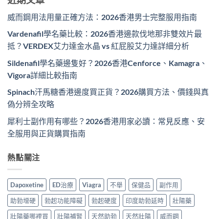
威而鋼用法用量正確方法：2026香港男士完整服用指南
Vardenafil學名藥比較：2026香港邊款伐地那非雙效片最
抵？VERDEX艾力達金水晶 vs 紅屁股艾力達詳細分析
Sildenafil學名藥邊隻好？2026香港Cenforce、Kamagra、
Vigora詳細比較指南
Spinach汗馬糖香港邊度買正貨？2026購買方法、價錢與真
偽分辨全攻略
犀利士副作用有哪些？2026香港用家必讀：常見反應、安
全服用與正貨購買指南
熱點關注
Dapoxetine
ED治療
Viagra
不舉
保健品
副作用
助勃增硬
勃起功能障礙
勃起硬度
印度助勃延時
壯陽藥
壯陽藥哪裡買
壯陽補腎
天然助勃
天然壯陽
威而鋼