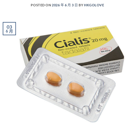
POSTED ON
2026 年 6 月 3 日
BY
HKGOLOVE
03
6 月