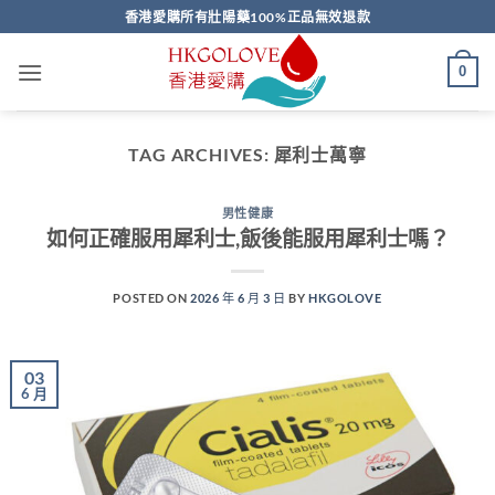
Skip
香港愛購所有壯陽藥100%正品無效退款
to
content
0
TAG ARCHIVES:
犀利士萬寧
男性健康
如何正確服用犀利士,飯後能服用犀利士嗎？
POSTED ON
2026 年 6 月 3 日
BY
HKGOLOVE
03
6 月