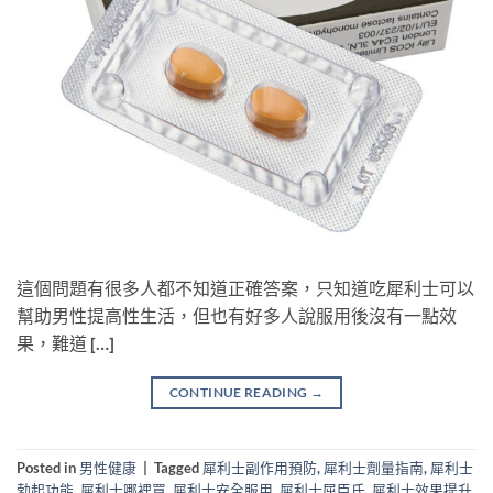
這個問題有很多人都不知道正確答案，只知道吃犀利士可以
幫助男性提高性生活，但也有好多人說服用後沒有一點效
果，難道 […]
CONTINUE READING
→
Posted in
男性健康
|
Tagged
犀利士副作用預防
,
犀利士劑量指南
,
犀利士
勃起功能
,
犀利士哪裡買
,
犀利士安全服用
,
犀利士屈臣氏
,
犀利士效果提升
,