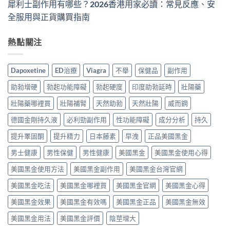
犀利士副作用有哪些？2026香港用家必讀：常見反應、安
全服用與正貨購買指南
熱點關注
Dapoxetine
ED治療
Viagra
不舉
保健品
副作用
助勃增硬
勃起功能障礙
勃起硬度
印度助勃延時
壯陽藥
壯陽藥哪裡買
壯陽補腎
天然助勃
天然壯陽
威而鋼
德國金剛持久液
必利勁副作用
性功能障礙
成分分析
持久
提升睪固酮
提升精力
日本藤素
早洩
正品美國黑金
男士健康
男性保健
男性健康
美國黑金
美國黑金使用心得
美國黑金使用方法
美國黑金副作用
美國黑金台灣官網
美國黑金吃法
美國黑金哪裡買
美國黑金官網
美國黑金心得
美國黑金效果
美國黑金有效嗎
美國黑金正品
美國黑金無效
美國黑金用法
美國黑金評價
陰莖增大