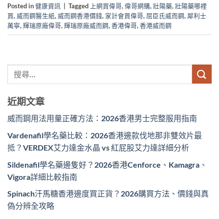
Posted in
健康資訊
|
Tagged
上網買偉哥
,
偉哥網購
,
壯陽藥
,
壯陽藥哪裡
買
,
威而鋼醫生紙
,
威而鋼香港價錢
,
家計會買偉哥
,
屈臣氏威而鋼
,
犀利士
萬寧
,
輝瑞原廠偉哥
,
輝瑞原廠威而鋼
,
香港偉哥
,
香港威而鋼
近期文章
威而鋼用法用量正確方法：2026香港男士完整服用指南
Vardenafil學名藥比較：2026香港邊款伐地那非雙效片最
抵？VERDEX艾力達金水晶 vs 紅屁股艾力達詳細分析
Sildenafil學名藥邊隻好？2026香港Cenforce、Kamagra、
Vigora詳細比較指南
Spinach汗馬糖香港邊度買正貨？2026購買方法、價錢與真
偽分辨全攻略