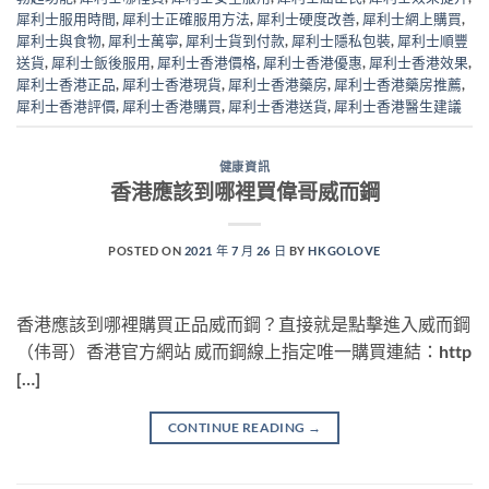
犀利士服用時間
,
犀利士正確服用方法
,
犀利士硬度改善
,
犀利士網上購買
,
犀利士與食物
,
犀利士萬寧
,
犀利士貨到付款
,
犀利士隱私包裝
,
犀利士順豐
送貨
,
犀利士飯後服用
,
犀利士香港價格
,
犀利士香港優惠
,
犀利士香港效果
,
犀利士香港正品
,
犀利士香港現貨
,
犀利士香港藥房
,
犀利士香港藥房推薦
,
犀利士香港評價
,
犀利士香港購買
,
犀利士香港送貨
,
犀利士香港醫生建議
健康資訊
香港應該到哪裡買偉哥威而鋼
POSTED ON
2021 年 7 月 26 日
BY
HKGOLOVE
香港應該到哪裡購買正品威而鋼？直接就是點擊進入威而鋼
（伟哥）香港官方網站 威而鋼線上指定唯一購買連結：http
[…]
CONTINUE READING
→