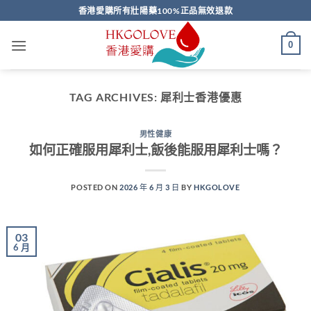
Skip
香港愛購所有壯陽藥100%正品無效退款
to
content
0
TAG ARCHIVES:
犀利士香港優惠
男性健康
如何正確服用犀利士,飯後能服用犀利士嗎？
POSTED ON
2026 年 6 月 3 日
BY
HKGOLOVE
03
6 月