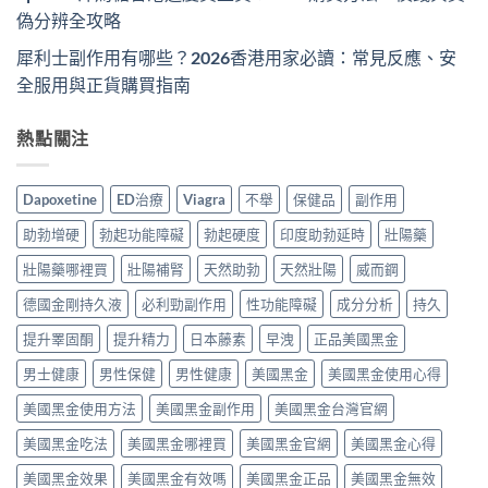
偽分辨全攻略
犀利士副作用有哪些？2026香港用家必讀：常見反應、安
全服用與正貨購買指南
熱點關注
Dapoxetine
ED治療
Viagra
不舉
保健品
副作用
助勃增硬
勃起功能障礙
勃起硬度
印度助勃延時
壯陽藥
壯陽藥哪裡買
壯陽補腎
天然助勃
天然壯陽
威而鋼
德國金剛持久液
必利勁副作用
性功能障礙
成分分析
持久
提升睪固酮
提升精力
日本藤素
早洩
正品美國黑金
男士健康
男性保健
男性健康
美國黑金
美國黑金使用心得
美國黑金使用方法
美國黑金副作用
美國黑金台灣官網
美國黑金吃法
美國黑金哪裡買
美國黑金官網
美國黑金心得
美國黑金效果
美國黑金有效嗎
美國黑金正品
美國黑金無效