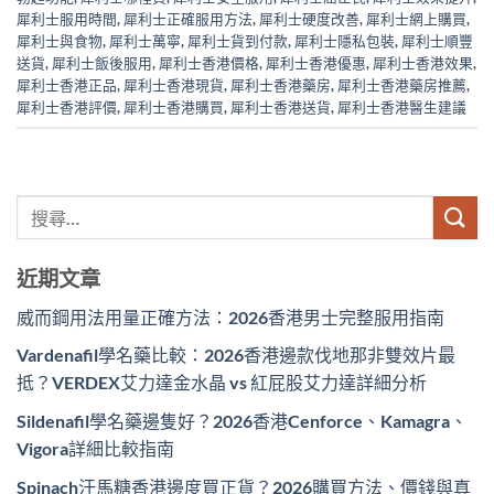
犀利士服用時間
,
犀利士正確服用方法
,
犀利士硬度改善
,
犀利士網上購買
,
犀利士與食物
,
犀利士萬寧
,
犀利士貨到付款
,
犀利士隱私包裝
,
犀利士順豐
送貨
,
犀利士飯後服用
,
犀利士香港價格
,
犀利士香港優惠
,
犀利士香港效果
,
犀利士香港正品
,
犀利士香港現貨
,
犀利士香港藥房
,
犀利士香港藥房推薦
,
犀利士香港評價
,
犀利士香港購買
,
犀利士香港送貨
,
犀利士香港醫生建議
近期文章
威而鋼用法用量正確方法：2026香港男士完整服用指南
Vardenafil學名藥比較：2026香港邊款伐地那非雙效片最
抵？VERDEX艾力達金水晶 vs 紅屁股艾力達詳細分析
Sildenafil學名藥邊隻好？2026香港Cenforce、Kamagra、
Vigora詳細比較指南
Spinach汗馬糖香港邊度買正貨？2026購買方法、價錢與真