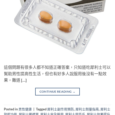
這個問題有很多人都不知道正確答案，只知道吃犀利士可以
幫助男性提高性生活，但也有好多人說服用後沒有一點效
果，難道 […]
CONTINUE READING
→
Posted in
男性健康
|
Tagged
犀利士副作用預防
,
犀利士劑量指南
,
犀利士
勃起功能
,
犀利士哪裡買
,
犀利士安全服用
,
犀利士屈臣氏
,
犀利士效果提升
,