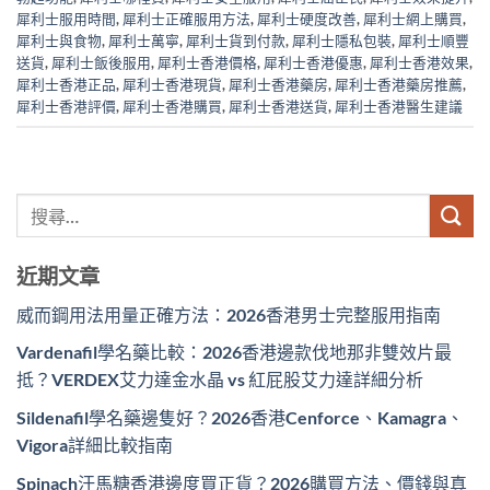
犀利士服用時間
,
犀利士正確服用方法
,
犀利士硬度改善
,
犀利士網上購買
,
犀利士與食物
,
犀利士萬寧
,
犀利士貨到付款
,
犀利士隱私包裝
,
犀利士順豐
送貨
,
犀利士飯後服用
,
犀利士香港價格
,
犀利士香港優惠
,
犀利士香港效果
,
犀利士香港正品
,
犀利士香港現貨
,
犀利士香港藥房
,
犀利士香港藥房推薦
,
犀利士香港評價
,
犀利士香港購買
,
犀利士香港送貨
,
犀利士香港醫生建議
近期文章
威而鋼用法用量正確方法：2026香港男士完整服用指南
Vardenafil學名藥比較：2026香港邊款伐地那非雙效片最
抵？VERDEX艾力達金水晶 vs 紅屁股艾力達詳細分析
Sildenafil學名藥邊隻好？2026香港Cenforce、Kamagra、
Vigora詳細比較指南
Spinach汗馬糖香港邊度買正貨？2026購買方法、價錢與真