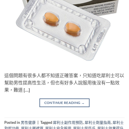
這個問題有很多人都不知道正確答案，只知道吃犀利士可以
幫助男性提高性生活，但也有好多人說服用後沒有一點效
果，難道 […]
CONTINUE READING
→
Posted in
男性健康
|
Tagged
犀利士副作用預防
,
犀利士劑量指南
,
犀利士
勃起功能
,
犀利士哪裡買
,
犀利士安全服用
,
犀利士屈臣氏
,
犀利士效果提升
,