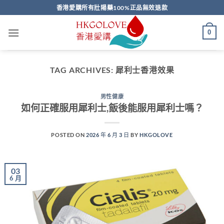
Skip
香港愛購所有壯陽藥100%正品無效退款
to
content
0
TAG ARCHIVES:
犀利士香港效果
男性健康
如何正確服用犀利士,飯後能服用犀利士嗎？
POSTED ON
2026 年 6 月 3 日
BY
HKGOLOVE
03
6 月