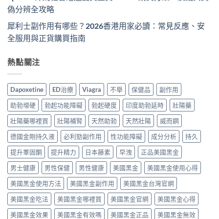
偽分辨全攻略
犀利士副作用有哪些？2026香港用家必讀：常見反應、安
全服用與正貨購買指南
熱點關注
Dapoxetine
ED治療
Viagra
不舉
保健品
副作用
助勃增硬
勃起功能障礙
勃起硬度
印度助勃延時
壯陽藥
壯陽藥哪裡買
壯陽補腎
天然助勃
天然壯陽
威而鋼
德國金剛持久液
必利勁副作用
性功能障礙
成分分析
持久
提升睪固酮
提升精力
日本藤素
早洩
正品美國黑金
男士健康
男性保健
男性健康
美國黑金
美國黑金使用心得
美國黑金使用方法
美國黑金副作用
美國黑金台灣官網
美國黑金吃法
美國黑金哪裡買
美國黑金官網
美國黑金心得
美國黑金效果
美國黑金有效嗎
美國黑金正品
美國黑金無效