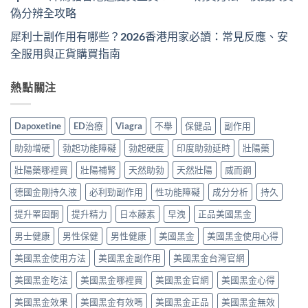
偽分辨全攻略
犀利士副作用有哪些？2026香港用家必讀：常見反應、安
全服用與正貨購買指南
熱點關注
Dapoxetine
ED治療
Viagra
不舉
保健品
副作用
助勃增硬
勃起功能障礙
勃起硬度
印度助勃延時
壯陽藥
壯陽藥哪裡買
壯陽補腎
天然助勃
天然壯陽
威而鋼
德國金剛持久液
必利勁副作用
性功能障礙
成分分析
持久
提升睪固酮
提升精力
日本藤素
早洩
正品美國黑金
男士健康
男性保健
男性健康
美國黑金
美國黑金使用心得
美國黑金使用方法
美國黑金副作用
美國黑金台灣官網
美國黑金吃法
美國黑金哪裡買
美國黑金官網
美國黑金心得
美國黑金效果
美國黑金有效嗎
美國黑金正品
美國黑金無效