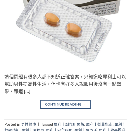
這個問題有很多人都不知道正確答案，只知道吃犀利士可以
幫助男性提高性生活，但也有好多人說服用後沒有一點效
果，難道 […]
CONTINUE READING
→
Posted in
男性健康
|
Tagged
犀利士副作用預防
,
犀利士劑量指南
,
犀利士
勃起功能
,
犀利士哪裡買
,
犀利士安全服用
,
犀利士屈臣氏
,
犀利士效果提升
,