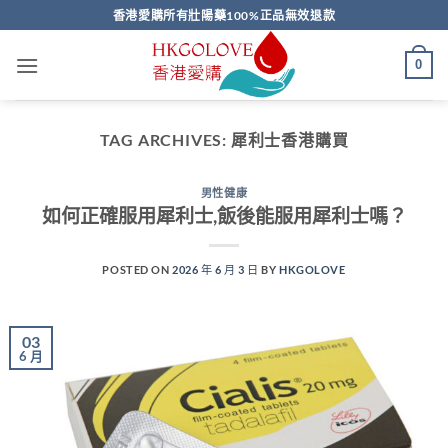
Skip
香港愛購所有壯陽藥100%正品無效退款
to
content
0
TAG ARCHIVES:
犀利士香港購買
男性健康
如何正確服用犀利士,飯後能服用犀利士嗎？
POSTED ON
2026 年 6 月 3 日
BY
HKGOLOVE
03
6 月