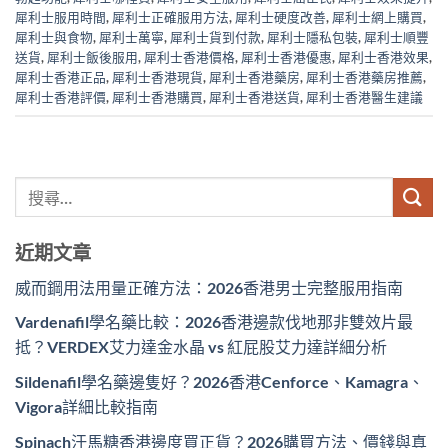
犀利士服用時間
,
犀利士正確服用方法
,
犀利士硬度改善
,
犀利士網上購買
,
犀利士與食物
,
犀利士萬寧
,
犀利士貨到付款
,
犀利士隱私包裝
,
犀利士順豐
送貨
,
犀利士飯後服用
,
犀利士香港價格
,
犀利士香港優惠
,
犀利士香港效果
,
犀利士香港正品
,
犀利士香港現貨
,
犀利士香港藥房
,
犀利士香港藥房推薦
,
犀利士香港評價
,
犀利士香港購買
,
犀利士香港送貨
,
犀利士香港醫生建議
近期文章
威而鋼用法用量正確方法：2026香港男士完整服用指南
Vardenafil學名藥比較：2026香港邊款伐地那非雙效片最
抵？VERDEX艾力達金水晶 vs 紅屁股艾力達詳細分析
Sildenafil學名藥邊隻好？2026香港Cenforce、Kamagra、
Vigora詳細比較指南
Spinach汗馬糖香港邊度買正貨？2026購買方法、價錢與真