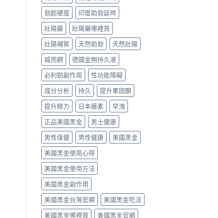
勃起硬度
印度助勃延時
壯陽藥
壯陽藥哪裡買
壯陽補腎
天然助勃
天然壯陽
威而鋼
德國金剛持久液
必利勁副作用
性功能障礙
成分分析
持久
提升睪固酮
提升精力
日本藤素
早洩
正品美國黑金
男士健康
男性保健
男性健康
美國黑金
美國黑金使用心得
美國黑金使用方法
美國黑金副作用
美國黑金台灣官網
美國黑金吃法
美國黑金哪裡買
美國黑金官網