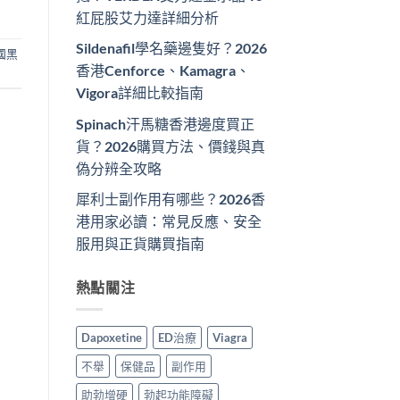
紅屁股艾力達詳細分析
Sildenafil學名藥邊隻好？2026
國黑
香港Cenforce、Kamagra、
Vigora詳細比較指南
Spinach汗馬糖香港邊度買正
貨？2026購買方法、價錢與真
偽分辨全攻略
犀利士副作用有哪些？2026香
港用家必讀：常見反應、安全
服用與正貨購買指南
熱點關注
Dapoxetine
ED治療
Viagra
不舉
保健品
副作用
助勃增硬
勃起功能障礙