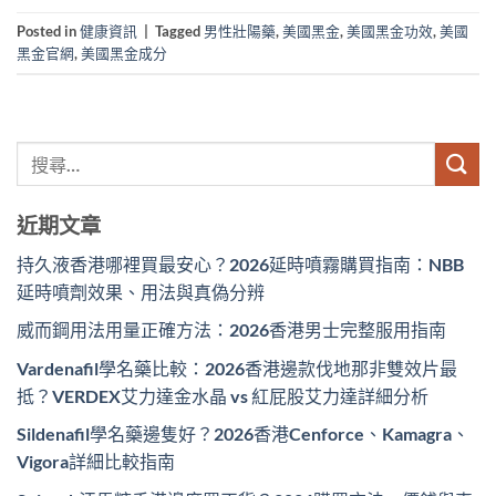
Posted in
健康資訊
|
Tagged
男性壯陽藥
,
美國黑金
,
美國黑金功效
,
美國
黑金官網
,
美國黑金成分
近期文章
持久液香港哪裡買最安心？2026延時噴霧購買指南：NBB
延時噴劑效果、用法與真偽分辨
威而鋼用法用量正確方法：2026香港男士完整服用指南
Vardenafil學名藥比較：2026香港邊款伐地那非雙效片最
抵？VERDEX艾力達金水晶 vs 紅屁股艾力達詳細分析
Sildenafil學名藥邊隻好？2026香港Cenforce、Kamagra、
Vigora詳細比較指南