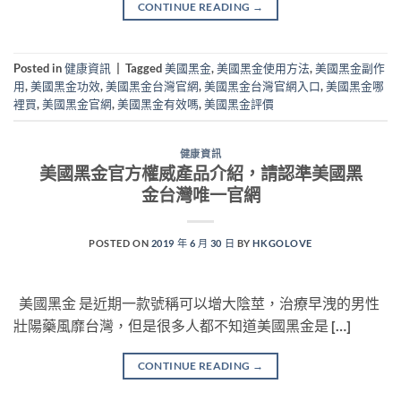
CONTINUE READING
→
Posted in
健康資訊
|
Tagged
美國黑金
,
美國黑金使用方法
,
美國黑金副作
用
,
美國黑金功效
,
美國黑金台灣官網
,
美國黑金台灣官網入口
,
美國黑金哪
裡買
,
美國黑金官網
,
美國黑金有效嗎
,
美國黑金評價
健康資訊
美國黑金官方權威產品介紹，請認準美國黑
金台灣唯一官網
POSTED ON
2019 年 6 月 30 日
BY
HKGOLOVE
美國黑金 是近期一款號稱可以增大陰莖，治療早洩的男性
壯陽藥風靡台灣，但是很多人都不知道美國黑金是 […]
CONTINUE READING
→