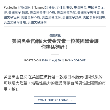
Posted in
健康資訊
|
Tagged
壯陽藥
,
男性壯陽藥
,
美國黑金
,
美國黑金 心
得
,
美國黑金 效果
,
美國黑金使用心得
,
美國黑金功效
,
美國黑金哪裡買
,
美
國黑金官網
,
美國黑金心得
,
美國黑金成份
,
美國黑金效果
,
美國黑金有效嗎
,
美國黑金的作用
,
美國黑金評價
健康資訊
美國黑金官網8大黃金元素一粒美國黑金讓
你夠猛夠野！
POSTED ON
2019 年 6 月 30 日
BY
HKGOLOVE
美國黑金官網 在美國正流行著一款跟日本藤素相同效果的
可以增大陰莖，增強性能力的產品席捲台灣男性壯陽藥的市
場，給 […]
CONTINUE READING
→