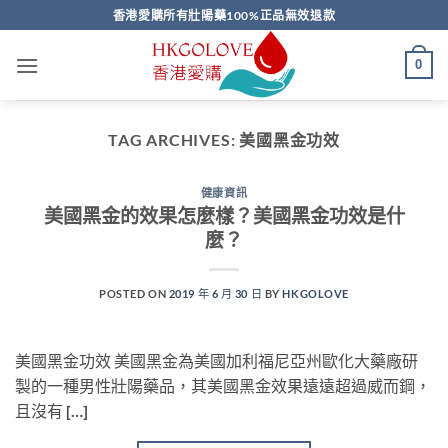
Skip
香港愛購所有壯陽藥100%正品無效退款
to
content
0
TAG ARCHIVES:
美國黑金功效
健康資訊
美國黑金的效果怎麼樣？美國黑金功效是什
麼？
POSTED ON
2019 年 6 月 30 日
BY
HKGOLOVE
美國黑金功效 美國黑金為美國加利福尼亞州歐化大藥廠研
製的一種男性壯陽藥品，其美國黑金效果遠遠超過威而鋼，
且沒有 […]