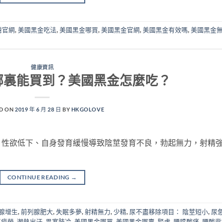
灣官網
,
美國黑金吃法
,
美國黑金哪買
,
美國黑金官網
,
美國黑金有效嗎
,
美國黑金
健康資訊
哪裏能買到？美國黑金怎麼吃？
D ON
2019 年 6 月 28 日
BY
HKGOLOVE
、性欲低下、自身發育緩慢導致陰莖發育不良，勃起無力，射精
CONTINUE READING
→
腺增生
,
前列腺肥大
,
失眠多夢
,
射精無力
,
少精
,
尿不盡移除項目： 陰莖短小
,
尿
事疲勞
,
潮熱出汗
,
畏寒肢冷
,
美國黑金哪買
,
美國黑金哪賣
,
腎虛
,
腰膝酸痛
,
腰酸背