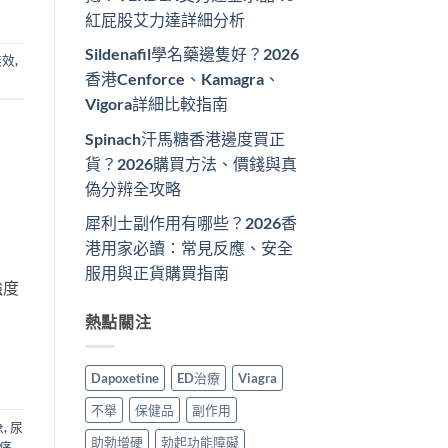
紅屁股艾力達詳細分析
Sildenafil學名藥邊隻好？2026
無效
,
香港Cenforce、Kamagra、
Vigora詳細比較指南
Spinach汗馬糖香港邊度買正
貨？2026購買方法、價錢與真
偽分辨全攻略
犀利士副作用有哪些？2026香
港用家必讀：常見反應、安全
服用與正貨購買指南
強度
熱點關注
Dapoxetine
ED治療
Viagra
不舉
保健品
副作用
急
,
尿
助勃增硬
勃起功能障礙
痛
,