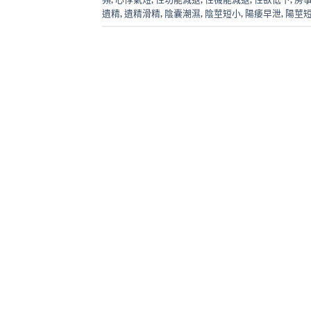
遺精
,
遺精滑精
,
陰囊潮濕
,
陰莖短小
,
陽痿早泄
,
陽莖