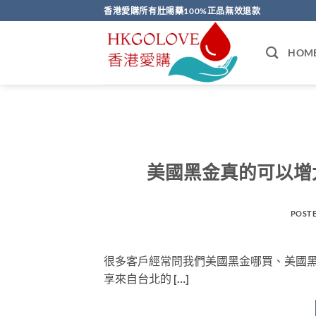
Skip
香港愛購所有壯陽藥100%正品無效退款
to
content
HOM
美國黑金真的可以增
POST
很多客戶經常問我們美國黑金哪買、美國黑
享來自台北的 […]