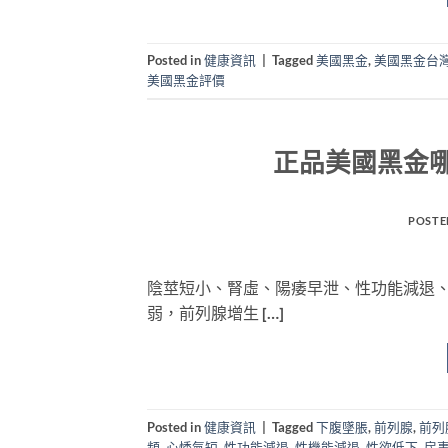
Posted in
健康資訊
|
Tagged
美國黑金
,
美國黑金台
美國黑金評價
正品美國黑金
POSTE
陰莖短小、腎虛、陽痿早泄、性功能減退
弱，前列腺增生 […]
Posted in
健康資訊
|
Tagged
下腹墜脹
,
前列腺
,
前列
頻
,
心悸氣短
,
性功能減退
,
性機能減退
,
性欲低下
,
房