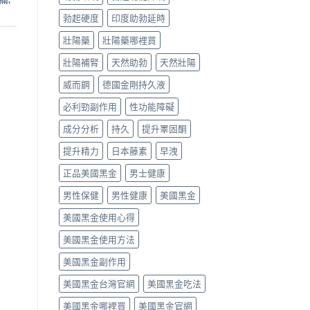
勃起硬度
印度助勃延時
壯陽藥
壯陽藥哪裡買
壯陽補腎
天然助勃
天然壯陽
威而鋼
德國金剛持久液
必利勁副作用
性功能障礙
成分分析
持久
提升睪固酮
提升精力
日本藤素
早洩
正品美國黑金
男士健康
男性保健
男性健康
美國黑金
美國黑金使用心得
美國黑金使用方法
美國黑金副作用
美國黑金台灣官網
美國黑金吃法
美國黑金哪裡買
美國黑金官網