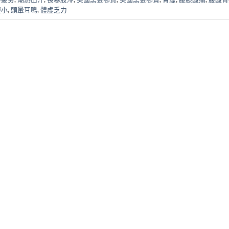
短小
,
頭暈耳鳴
,
體虛乏力