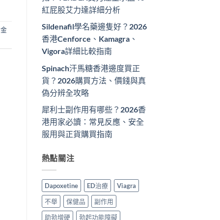
紅屁股艾力達詳細分析
Sildenafil學名藥邊隻好？2026
黑金
香港Cenforce、Kamagra、
Vigora詳細比較指南
Spinach汗馬糖香港邊度買正
貨？2026購買方法、價錢與真
偽分辨全攻略
犀利士副作用有哪些？2026香
港用家必讀：常見反應、安全
服用與正貨購買指南
熱點關注
Dapoxetine
ED治療
Viagra
不舉
保健品
副作用
助勃增硬
勃起功能障礙