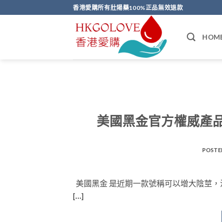
Skip
香港愛購所有壯陽藥100%正品無效退款
to
content
HOM
美國黑金官方權威產
POSTE
美國黑金 是近期一款號稱可以增大陰莖
[…]