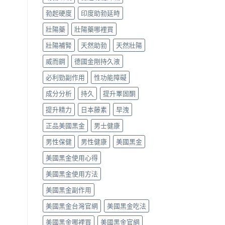
勃起硬度
印度助勃延時
壯陽藥
壯陽藥哪裡買
壯陽補腎
天然助勃
天然壯陽
威而鋼
德國金剛持久液
必利勁副作用
性功能障礙
成分分析
持久
提升睪固酮
提升精力
日本藤素
早洩
正品美國黑金
男士健康
男性保健
男性健康
美國黑金
美國黑金使用心得
美國黑金使用方法
美國黑金副作用
美國黑金台灣官網
美國黑金吃法
美國黑金哪裡買
美國黑金官網