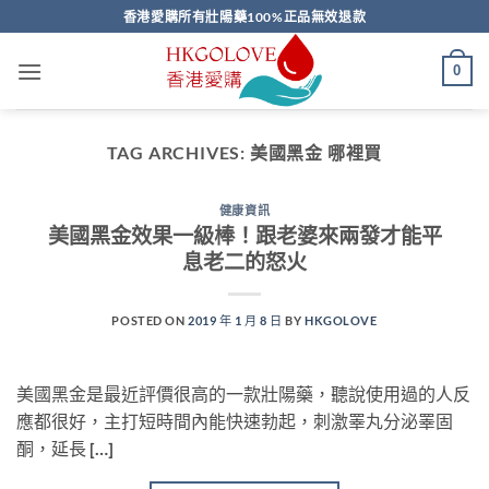
Skip
香港愛購所有壯陽藥100%正品無效退款
to
content
0
TAG ARCHIVES:
美國黑金 哪裡買
健康資訊
美國黑金效果一級棒！跟老婆來兩發才能平
息老二的怒火
POSTED ON
2019 年 1 月 8 日
BY
HKGOLOVE
美國黑金是最近評價很高的一款壯陽藥，聽說使用過的人反
應都很好，主打短時間內能快速勃起，刺激睪丸分泌睪固
酮，延長 […]