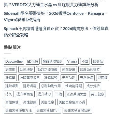
抵？VERDEX艾力達金水晶 vs 紅屁股艾力達詳細分析
Sildenafil學名藥邊隻好？2026香港Cenforce、Kamagra、
Vigora詳細比較指南
Spinach汗馬糖香港邊度買正貨？2026購買方法、價錢與真
偽分辨全攻略
熱點關注
Dapoxetine
ED治療
NBB延時噴劑
Viagra
不舉
保健品
副作用
助勃增硬
勃起功能障礙
勃起硬度
印度助勃延時
壯陽藥
壯陽藥哪裡買
壯陽補腎
天然助勃
天然壯陽
威而鋼
延時噴劑
延時噴霧
必利勁副作用
性功能障礙
成分分析
持久
提升睪固酮
提升精力
早洩
正品美國黑金
男士健康
男性保健
男性健康
美國黑金
美國黑金使用心得
美國黑金使用方法
美國黑金副作用
美國黑金台灣官網