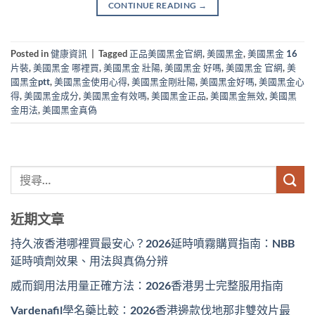
CONTINUE READING
→
Posted in
健康資訊
|
Tagged
正品美國黑金官網
,
美國黑金
,
美國黑金 16
片裝
,
美國黑金 哪裡買
,
美國黑金 壯陽
,
美國黑金 好嗎
,
美國黑金 官網
,
美
國黑金ptt
,
美國黑金使用心得
,
美國黑金剛壯陽
,
美國黑金好嗎
,
美國黑金心
得
,
美國黑金成分
,
美國黑金有效嗎
,
美國黑金正品
,
美國黑金無效
,
美國黑
金用法
,
美國黑金真偽
近期文章
持久液香港哪裡買最安心？2026延時噴霧購買指南：NBB
延時噴劑效果、用法與真偽分辨
威而鋼用法用量正確方法：2026香港男士完整服用指南
Vardenafil學名藥比較：2026香港邊款伐地那非雙效片最