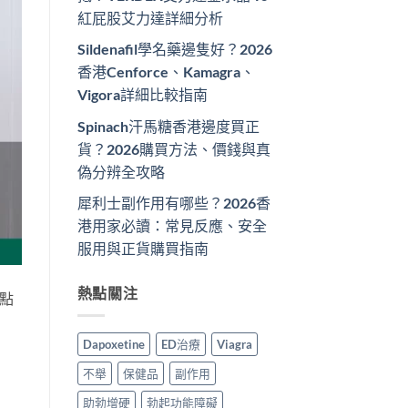
紅屁股艾力達詳細分析
Sildenafil學名藥邊隻好？2026
香港Cenforce、Kamagra、
Vigora詳細比較指南
Spinach汗馬糖香港邊度買正
貨？2026購買方法、價錢與真
偽分辨全攻略
犀利士副作用有哪些？2026香
港用家必讀：常見反應、安全
服用與正貨購買指南
熱點關注
點
Dapoxetine
ED治療
Viagra
不舉
保健品
副作用
助勃增硬
勃起功能障礙