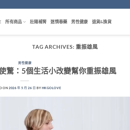
E
所有商品
壯陽補腎
迷情春藥
男性健康
退貨&換貨
TAG ARCHIVES:
重振雄風
男性健康
唔使驚：5個生活小改變幫你重振雄風
D ON
2026 年 5 月 26 日
BY
HKGOLOVE