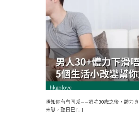
唔知你有冇同感——過咗30歲之後，體力
未瞓，聽日已 […]