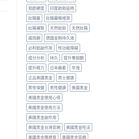
勃起硬度
印度助勃延時
壯陽藥
壯陽藥哪裡買
壯陽補腎
天然助勃
天然壯陽
威而鋼
德國金剛持久液
必利勁副作用
性功能障礙
成分分析
持久
提升睪固酮
提升精力
日本藤素
早洩
正品美國黑金
男士健康
男性保健
男性健康
美國黑金
美國黑金使用心得
美國黑金使用方法
美國黑金副作用
美國黑金台灣官網
美國黑金吃法
美國黑金哪裡買
美國黑金官網