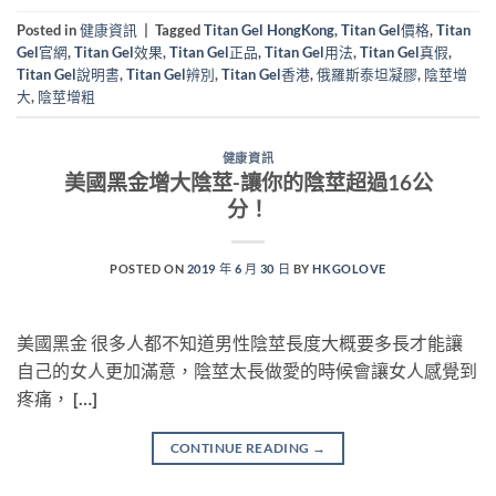
Posted in
健康資訊
|
Tagged
Titan Gel HongKong
,
Titan Gel價格
,
Titan
Gel官網
,
Titan Gel效果
,
Titan Gel正品
,
Titan Gel用法
,
Titan Gel真假
,
Titan Gel說明書
,
Titan Gel辨別
,
Titan Gel香港
,
俄羅斯泰坦凝膠
,
陰莖增
大
,
陰莖增粗
健康資訊
美國黑金增大陰莖-讓你的陰莖超過16公
分！
POSTED ON
2019 年 6 月 30 日
BY
HKGOLOVE
美國黑金 很多人都不知道男性陰莖長度大概要多長才能讓
自己的女人更加滿意，陰莖太長做愛的時候會讓女人感覺到
疼痛， […]
CONTINUE READING
→