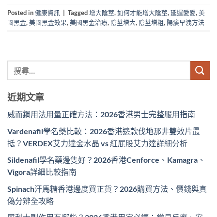
Posted in
健康資訊
|
Tagged
增大陰莖
,
如何才能增大陰莖
,
延遲愛愛
,
美
國黑金
,
美國黑金效果
,
美國黑金治療
,
陰莖增大
,
陰莖增粗
,
陽痿早洩方法
近期文章
威而鋼用法用量正確方法：2026香港男士完整服用指南
Vardenafil學名藥比較：2026香港邊款伐地那非雙效片最
抵？VERDEX艾力達金水晶 vs 紅屁股艾力達詳細分析
Sildenafil學名藥邊隻好？2026香港Cenforce、Kamagra、
Vigora詳細比較指南
Spinach汗馬糖香港邊度買正貨？2026購買方法、價錢與真
偽分辨全攻略