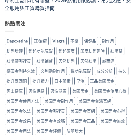
犀利士副作用有哪些？2026香港用家必讀：常見反應、安
全服用與正貨購買指南
熱點關注
Dapoxetine
ED治療
Viagra
不舉
保健品
副作用
助勃增硬
勃起功能障礙
勃起硬度
印度助勃延時
壯陽藥
壯陽藥哪裡買
壯陽補腎
天然助勃
天然壯陽
威而鋼
德國金剛持久液
必利勁副作用
性功能障礙
成分分析
持久
提升睪固酮
提升精力
日本藤素
早洩
正品美國黑金
男士健康
男性保健
男性健康
美國黑金
美國黑金使用心得
美國黑金使用方法
美國黑金副作用
美國黑金台灣官網
美國黑金吃法
美國黑金哪裡買
美國黑金官網
美國黑金心得
美國黑金效果
美國黑金有效嗎
美國黑金正品
美國黑金無效
美國黑金用法
美國黑金評價
陰莖增大