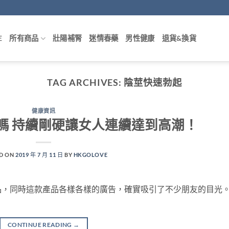
E
所有商品
壯陽補腎
迷情春藥
男性健康
退貨&換貨
TAG ARCHIVES:
陰莖快速勃起
健康資訊
嗎 持續剛硬讓女人連續達到高潮！
D ON
2019 年 7 月 11 日
BY
HKGOLOVE
品，同時這款產品各樣各樣的廣告，確實吸引了不少朋友的目光
CONTINUE READING
→