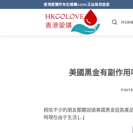
Skip
香港愛購所有壯陽藥100%正品無效退款
to
content
HOM
美國黑金有副作用
POSTE
相信不少的朋友都聽說過美國黑金這款產
時現在由于生活 […]