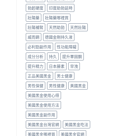
勃起硬度
印度助勃延時
壯陽藥
壯陽藥哪裡買
壯陽補腎
天然助勃
天然壯陽
威而鋼
德國金剛持久液
必利勁副作用
性功能障礙
成分分析
持久
提升睪固酮
提升精力
日本藤素
早洩
正品美國黑金
男士健康
男性保健
男性健康
美國黑金
美國黑金使用心得
美國黑金使用方法
美國黑金副作用
美國黑金台灣官網
美國黑金吃法
美國黑金哪裡買
美國黑金官網