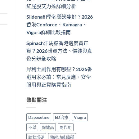
紅屁股艾力達詳細分析
Sildenafil學名藥邊隻好？2026
香港Cenforce、Kamagra、
Vigora詳細比較指南
Spinach汗馬糖香港邊度買正
貨？2026購買方法、價錢與真
偽分辨全攻略
犀利士副作用有哪些？2026香
港用家必讀：常見反應、安全
服用與正貨購買指南
熱點關注
Dapoxetine
ED治療
Viagra
不舉
保健品
副作用
助勃增硬
勃起功能障礙