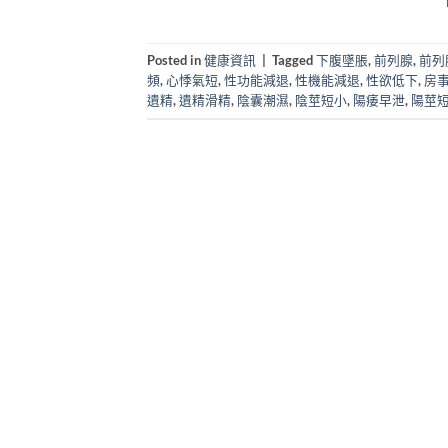
Posted in
健康資訊
|
Tagged
下腹墜脹
,
前列腺
,
前列
頻
,
心悸氣短
,
性功能減退
,
性機能減退
,
性欲低下
,
房
遺精
,
遺精滑精
,
陰囊潮濕
,
陰莖短小
,
陽痿早泄
,
陽莖