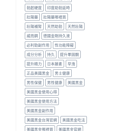
勃起硬度
印度助勃延時
壯陽藥
壯陽藥哪裡買
壯陽補腎
天然助勃
天然壯陽
威而鋼
德國金剛持久液
必利勁副作用
性功能障礙
成分分析
持久
提升睪固酮
提升精力
日本藤素
早洩
正品美國黑金
男士健康
男性保健
男性健康
美國黑金
美國黑金使用心得
美國黑金使用方法
美國黑金副作用
美國黑金台灣官網
美國黑金吃法
美國黑金哪裡買
美國黑金官網