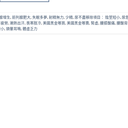
腺增生
,
前列腺肥大
,
失眠多夢
,
射精無力
,
少精
,
尿不盡移除項目： 陰莖短小
,
尿
事疲勞
,
潮熱出汗
,
畏寒肢冷
,
美國黑金哪買
,
美國黑金哪賣
,
腎虛
,
腰膝酸痛
,
腰酸背
短小
,
頭暈耳鳴
,
體虛乏力