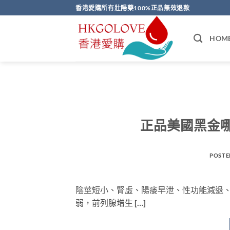
Skip
香港愛購所有壯陽藥100%正品無效退款
to
content
HOM
正品美國黑金
POSTE
陰莖短小、腎虛、陽痿早泄、性功能減退
弱，前列腺增生 […]