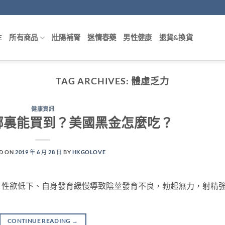
E
所有商品
壯陽補腎
迷情春藥
男性健康
退貨&換貨
TAG ARCHIVES:
體虛乏力
健康資訊
哪裏能買到？美國黑金怎麼吃？
D ON
2019 年 6 月 28 日
BY
HKGOLOVE
、性欲低下、自身發育緩慢導致陰莖發育不良，勃起無力，射精
CONTINUE READING
→