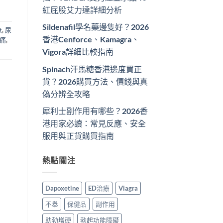
紅屁股艾力達詳細分析
Sildenafil學名藥邊隻好？2026
急
,
尿
香港Cenforce、Kamagra、
痛
,
Vigora詳細比較指南
Spinach汗馬糖香港邊度買正
貨？2026購買方法、價錢與真
偽分辨全攻略
犀利士副作用有哪些？2026香
港用家必讀：常見反應、安全
服用與正貨購買指南
熱點關注
Dapoxetine
ED治療
Viagra
不舉
保健品
副作用
助勃增硬
勃起功能障礙