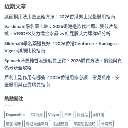
近期文章
威而鋼用法用量正確方法：2026香港男士完整服用指南
Vardenafil學名藥比較：2026香港邊款伐地那非雙效片最
抵？VERDEX艾力達金水晶 vs 紅屁股艾力達詳細分析
Sildenafil學名藥邊隻好？2026香港Cenforce、Kamagra、
Vigora詳細比較指南
Spinach汗馬糖香港邊度買正貨？2026購買方法、價錢與真
偽分辨全攻略
犀利士副作用有哪些？2026香港用家必讀：常見反應、安
全服用與正貨購買指南
熱點關注
Dapoxetine
ED治療
Viagra
不舉
保健品
副作用
助勃增硬
勃起功能障礙
勃起硬度
印度助勃延時
壯陽藥