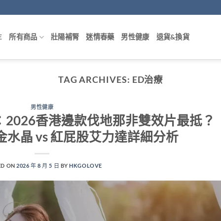
E
所有商品
壯陽補腎
迷情春藥
男性健康
退貨&換貨
TAG ARCHIVES:
ED治療
男性健康
藥比較：2026香港邊款伐地那非雙效片最抵？
達金水晶 vs 紅屁股艾力達詳細分析
ED ON
2026 年 8 月 5 日
BY
HKGOLOVE