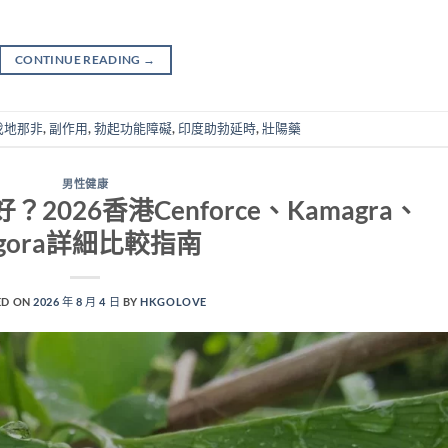
CONTINUE READING
→
伐地那非
,
副作用
,
勃起功能障礙
,
印度助勃延時
,
壯陽藥
男性健康
隻好？2026香港Cenforce、Kamagra、
igora詳細比較指南
ED ON
2026 年 8 月 4 日
BY
HKGOLOVE