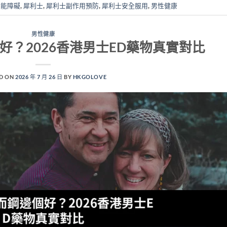
功能障礙
,
犀利士
,
犀利士副作用預防
,
犀利士安全服用
,
男性健康
男性健康
好？2026香港男士ED藥物真實對比
D ON
2026 年 7 月 26 日
BY
HKGOLOVE