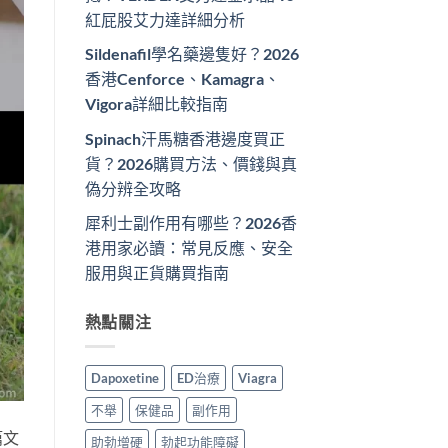
紅屁股艾力達詳細分析
Sildenafil學名藥邊隻好？2026
香港Cenforce、Kamagra、
Vigora詳細比較指南
Spinach汗馬糖香港邊度買正
貨？2026購買方法、價錢與真
偽分辨全攻略
犀利士副作用有哪些？2026香
港用家必讀：常見反應、安全
服用與正貨購買指南
熱點關注
Dapoxetine
ED治療
Viagra
不舉
保健品
副作用
篇文
助勃增硬
勃起功能障礙