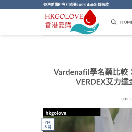
Skip
香港愛購所有壯陽藥100%正品無效退款
to
content
HOM
Vardenafil學名
VERDEX艾力
POST
05
8 月