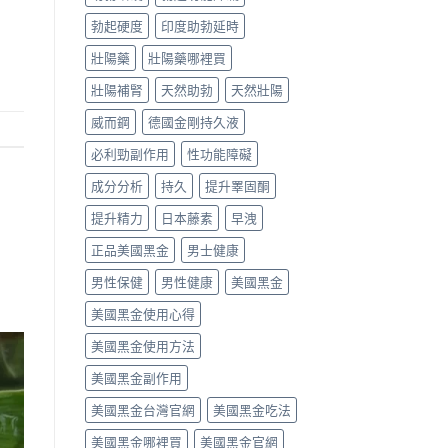
勃起硬度
印度助勃延時
壯陽藥
壯陽藥哪裡買
壯陽補腎
天然助勃
天然壯陽
威而鋼
德國金剛持久液
必利勁副作用
性功能障礙
成分分析
持久
提升睪固酮
提升精力
日本藤素
早洩
正品美國黑金
男士健康
男性保健
男性健康
美國黑金
美國黑金使用心得
美國黑金使用方法
美國黑金副作用
美國黑金台灣官網
美國黑金吃法
美國黑金哪裡買
美國黑金官網