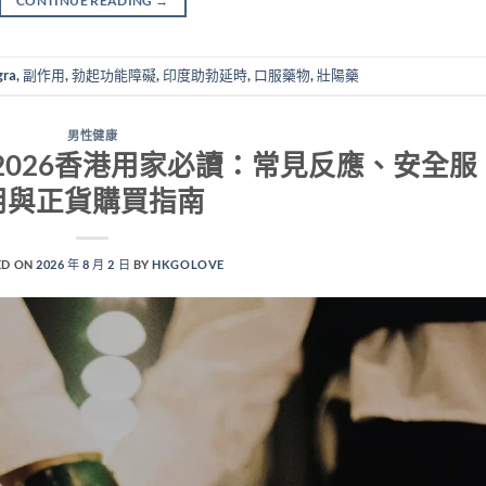
CONTINUE READING
→
gra
,
副作用
,
勃起功能障礙
,
印度助勃延時
,
口服藥物
,
壯陽藥
男性健康
026香港用家必讀：常見反應、安全服
用與正貨購買指南
ED ON
2026 年 8 月 2 日
BY
HKGOLOVE