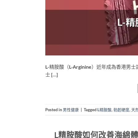
L-精胺酸（L-Arginine）近年成為
士 […]
Posted in
男性健康
|
Tagged
L精胺酸
,
勃起硬度
,
天
L精胺酸如何改善海綿