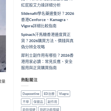
紅屁股艾力達詳細分析
Sildenafil學名藥邊隻好？2026
香港Cenforce、Kamagra、
Vigora詳細比較指南
Spinach汗馬糖香港邊度買正
貨？2026購買方法、價錢與真
偽分辨全攻略
犀利士副作用有哪些？2026香
港用家必讀：常見反應、安全
服用與正貨購買指南
熱點關注
微量
Dapoxetine
ED治療
Viagra
不舉
保健品
副作用
助勃增硬
勃起功能障礙