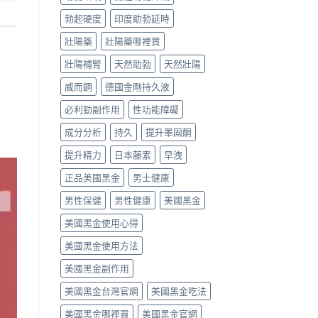
勃起硬度
印度助勃延時
壯陽藥
壯陽藥哪裡買
壯陽補腎
天然助勃
天然壯陽
威而鋼
德國金剛持久液
必利勁副作用
性功能障礙
成分分析
持久
提升睪固酮
提升精力
日本藤素
早洩
正品美國黑金
男士健康
男性保健
男性健康
美國黑金
美國黑金使用心得
美國黑金使用方法
美國黑金副作用
美國黑金台灣官網
美國黑金吃法
美國黑金哪裡買
美國黑金官網