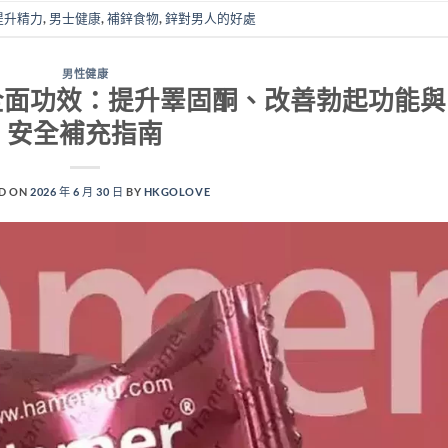
提升精力
,
男士健康
,
補鋅食物
,
鋅對男人的好處
男性健康
全面功效：提升睪固酮、改善勃起功能與
安全補充指南
D ON
2026 年 6 月 30 日
BY
HKGOLOVE