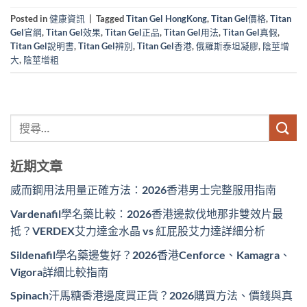
Posted in
健康資訊
|
Tagged
Titan Gel HongKong
,
Titan Gel價格
,
Titan
Gel官網
,
Titan Gel效果
,
Titan Gel正品
,
Titan Gel用法
,
Titan Gel真假
,
Titan Gel說明書
,
Titan Gel辨別
,
Titan Gel香港
,
俄羅斯泰坦凝膠
,
陰莖增
大
,
陰莖增粗
近期文章
威而鋼用法用量正確方法：2026香港男士完整服用指南
Vardenafil學名藥比較：2026香港邊款伐地那非雙效片最
抵？VERDEX艾力達金水晶 vs 紅屁股艾力達詳細分析
Sildenafil學名藥邊隻好？2026香港Cenforce、Kamagra、
Vigora詳細比較指南
Spinach汗馬糖香港邊度買正貨？2026購買方法、價錢與真