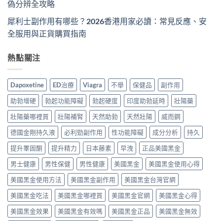
偽分辨全攻略
犀利士副作用有哪些？2026香港用家必讀：常見反應、安
全服用與正貨購買指南
熱點關注
Dapoxetine
ED治療
Viagra
不舉
保健品
副作用
助勃增硬
勃起功能障礙
勃起硬度
印度助勃延時
壯陽藥
壯陽藥哪裡買
壯陽補腎
天然助勃
天然壯陽
威而鋼
德國金剛持久液
必利勁副作用
性功能障礙
成分分析
持久
提升睪固酮
提升精力
日本藤素
早洩
正品美國黑金
男士健康
男性保健
男性健康
美國黑金
美國黑金使用心得
美國黑金使用方法
美國黑金副作用
美國黑金台灣官網
美國黑金吃法
美國黑金哪裡買
美國黑金官網
美國黑金心得
美國黑金效果
美國黑金有效嗎
美國黑金正品
美國黑金無效