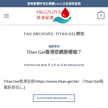
Skip
香港愛購所有壯陽藥100%正品無效退款
to
content
0
TAG ARCHIVES:
TITAN GEL辨別
健康資訊
Titan Gel香港官網是哪個？
POSTED ON
2020 年 3 月 16 日
BY
HKGOLOVE
Titan Gel香港官網 https://www.titan-gel.hk/ （Titan Gel俄
羅斯泰坦 […]
CONTINUE READING
→