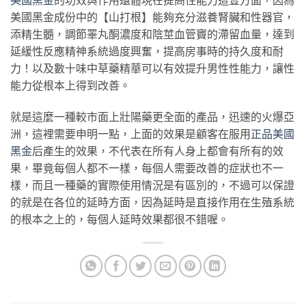
美國黑金成份中的【山打根】能夠充分滋養腎臟和性器官，
添精生髓，調節睪丸酮濃度和陰莖血管竇的滯留血量，達到
延緩性反應精神系統過度興奮，提高房事時的持久度和耐
力！以及數十味中草藥精華可以有效提升男性性能力，讓性
能力從根本上得到改善。
就是這麼一種較市面上壯陽藥更全面的產品，迅速的火爆亞
洲，這裡需要申明一點，上面的效果是顧客在服用
正品美國
黑金
后產生的效果，不代表在所有人身上都會有所有的效
果，畢竟每個人都不一樣，每個人需要改善的症狀也不一
樣，而且一種藥的實際使用情況是有區別的，不過可以保證
的就是在各位的延時方面，因為延時是直接作用在生殖系統
的根本之上的，每個人延時效果都很不錯喔。