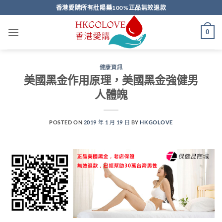
Skip
香港愛購所有壯陽藥100%正品無效退款
to
content
0
健康資訊
美國黑金作用原理，美國黑金強健男
人體魄
POSTED ON
2019 年 1 月 19 日
BY
HKGOLOVE