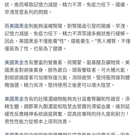
狀，進而導致記憶力減退、精力不濟、免疫力低下、陽痿、
早洩等壹系列的問題。
而
美國黑金
則能夠溫補腎陽，對腎陽虛引發的陽痿、早洩、
記憶力減退、免疫力低下、精力不濟等諸多癥狀進行緩解。
因此，美國黑金不僅能養“性”，還能養生。“男人補腎，不僅
僅是為了性，也是為了健康。
美國黑金
含有豐富的營養素、荷爾蒙、氨基酸及礦物質，美
國黑金對病後養身、臉色蒼白、頭昏暈眩者，可大補元氣，
對縱欲過度者可加速恢復元氣，消除疲勞，堅持服用達到體
魄強健，精力充沛，堅持使用之後更可以增大陰莖。
美國黑金
含有的壯陽濃縮物能夠充分滋養腎臟和性器官，添
精生髓，調節睪丸酮濃度和陰莖血管竇的滯留血量，達到延
緩性反應精神系統過度興奮，提高房事時的持久度和耐力！
男性性能力從根本上得到改善。
美國黑金
的功效與作用還體現在提高性能力這壹方面，因為