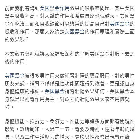
前面我們有講到
美國黑金作用
效果的吸收率問題，其中美國
黑金吸收率高，對人體的作用和益處自然也就越大，美國黑
金在吃法上面和自我調節可以適當的提高自己對
美國黑金
的
吸收和作用，那麼大家清楚
美國黑金
的作用原理和實際上面
的效果嗎？
本文藤素藥吧就讓大家詳細深刻的了解美國黑金對服下去之
後的作用！
美國黑金
被很多男性用來做補腎壯陽的藥品服用，對於男性
朋友來說，補腎不僅僅是性功能問題得到改善，更是讓自身
身體健康的標誌。
美國黑金
補腎壯陽效果如何，美國黑金本
身就是以補腎作用為主，對於它的壯陽效果大家不用懷疑
啦。
身體機能、抵抗力、免疫力、性能力等諸多方面都有關鍵性
影響。眾所周知，人過三十五，腎要及時補。隨著年齡的增
長，以及工作生活壓力的增大，壹般男性都會出現腎虛癥