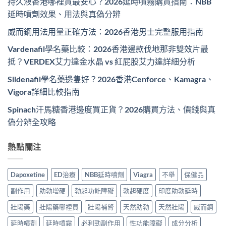
持久液香港哪裡買最安心？2026延時噴霧購買指南：NBB
延時噴劑效果、用法與真偽分辨
威而鋼用法用量正確方法：2026香港男士完整服用指南
Vardenafil學名藥比較：2026香港邊款伐地那非雙效片最
抵？VERDEX艾力達金水晶 vs 紅屁股艾力達詳細分析
Sildenafil學名藥邊隻好？2026香港Cenforce、Kamagra、
Vigora詳細比較指南
Spinach汗馬糖香港邊度買正貨？2026購買方法、價錢與真
偽分辨全攻略
熱點關注
Dapoxetine
ED治療
NBB延時噴劑
Viagra
不舉
保健品
副作用
助勃增硬
勃起功能障礙
勃起硬度
印度助勃延時
壯陽藥
壯陽藥哪裡買
壯陽補腎
天然助勃
天然壯陽
威而鋼
延時噴劑
延時噴霧
必利勁副作用
性功能障礙
成分分析