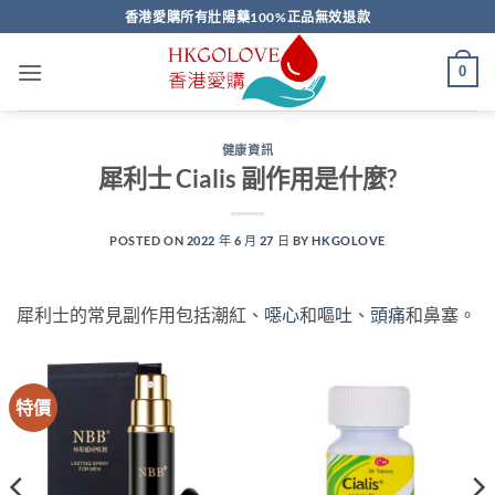
Skip
香港愛購所有壯陽藥100%正品無效退款
to
content
0
健康資訊
犀利士 Cialis 副作用是什麼?
POSTED ON
2022 年 6 月 27 日
BY
HKGOLOVE
犀利士的常見副作用包括潮紅、
噁心
和
嘔吐
、
頭痛
和鼻塞。
特價