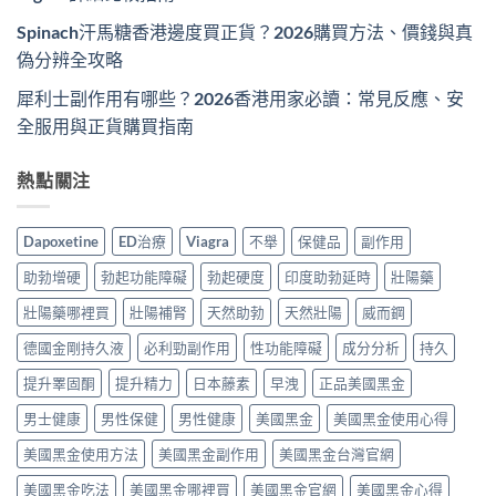
Spinach汗馬糖香港邊度買正貨？2026購買方法、價錢與真
偽分辨全攻略
犀利士副作用有哪些？2026香港用家必讀：常見反應、安
全服用與正貨購買指南
熱點關注
Dapoxetine
ED治療
Viagra
不舉
保健品
副作用
助勃增硬
勃起功能障礙
勃起硬度
印度助勃延時
壯陽藥
壯陽藥哪裡買
壯陽補腎
天然助勃
天然壯陽
威而鋼
德國金剛持久液
必利勁副作用
性功能障礙
成分分析
持久
提升睪固酮
提升精力
日本藤素
早洩
正品美國黑金
男士健康
男性保健
男性健康
美國黑金
美國黑金使用心得
美國黑金使用方法
美國黑金副作用
美國黑金台灣官網
美國黑金吃法
美國黑金哪裡買
美國黑金官網
美國黑金心得