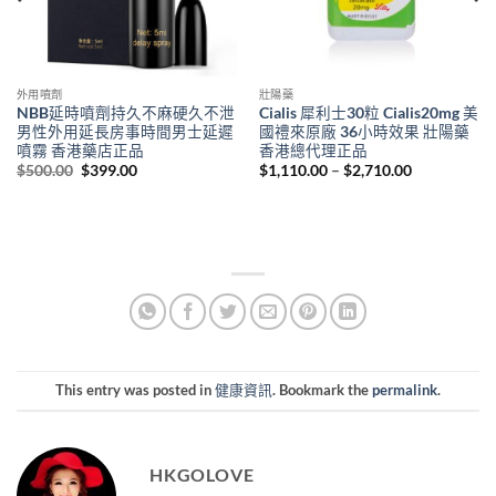
外用噴劑
壯陽藥
NBB延時噴劑持久不麻硬久不泄
Cialis 犀利士30粒 Cialis20mg 美
男性外用延長房事時間男士延遲
國禮來原廠 36小時效果 壯陽藥
噴霧 香港藥店正品
香港總代理正品
Original
Current
Price
$
500.00
$
399.00
$
1,110.00
–
$
2,710.00
price
price
range:
was:
is:
$1,110.00
$500.00.
$399.00.
through
$2,710.00
This entry was posted in
健康資訊
. Bookmark the
permalink
.
HKGOLOVE