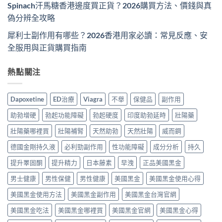
Spinach汗馬糖香港邊度買正貨？2026購買方法、價錢與真
偽分辨全攻略
犀利士副作用有哪些？2026香港用家必讀：常見反應、安
全服用與正貨購買指南
熱點關注
Dapoxetine
ED治療
Viagra
不舉
保健品
副作用
助勃增硬
勃起功能障礙
勃起硬度
印度助勃延時
壯陽藥
壯陽藥哪裡買
壯陽補腎
天然助勃
天然壯陽
威而鋼
德國金剛持久液
必利勁副作用
性功能障礙
成分分析
持久
提升睪固酮
提升精力
日本藤素
早洩
正品美國黑金
男士健康
男性保健
男性健康
美國黑金
美國黑金使用心得
美國黑金使用方法
美國黑金副作用
美國黑金台灣官網
美國黑金吃法
美國黑金哪裡買
美國黑金官網
美國黑金心得