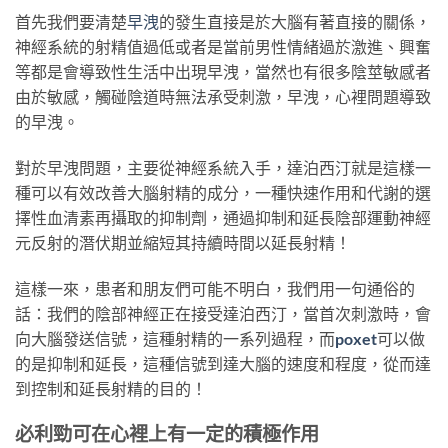
首先我們要清楚
早洩
的發生直接是於大腦有著直接的關係，
神經系統的射精值過低或者是當前男性情緒過於激進、興奮
等都是會導致性生活中出現早洩，當然也有很多陰莖敏感者
由於敏感，觸碰陰道時無法承受刺激，早洩，心裡問題導致
的早洩。
對於早洩問題，主要從神經系統入手，達泊西汀就是這樣一
種可以有效改善大腦射精的成分，一種快速作用和代謝的選
擇性血清素再攝取的抑制劑，通過抑制和延長陰部運動神經
元反射的潛伏期並縮短其持續時間以延長射精！
這樣一來，患者和朋友們可能不明白，我們用一句通俗的
話：我們的陰部神經正在接受達泊西汀，當首次刺激時，會
向大腦發送信號，這種射精的一系列過程，而
poxet
可以做
的是抑制和延長，這種信號到達大腦的速度和程度，從而達
到控制和延長射精的目的！
必利勁可在心裡上有一定的積極作用