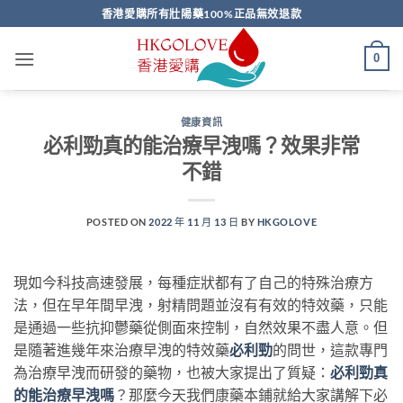
Skip
香港愛購所有壯陽藥100%正品無效退款
to
content
0
健康資訊
必利勁真的能治療早洩嗎？效果非常
不錯
POSTED ON
2022 年 11 月 13 日
BY
HKGOLOVE
現如今科技高速發展，每種症狀都有了自己的特殊治療方
法，但在早年間早洩，射精問題並沒有有效的特效藥，只能
是通過一些抗抑鬱藥從側面來控制，自然效果不盡人意。但
是隨著進幾年來治療早洩的特效藥
必利勁
的問世，這款專門
為治療早洩而研發的藥物，也被大家提出了質疑：
必利勁真
的能治療早洩嗎
？那麼今天我們康藥本鋪就給大家講解下必