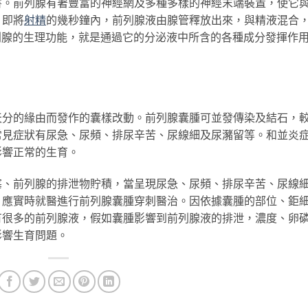
害。前列腺有著豐富的神經網及多種多樣的神經末端裝置，使它
，即將
射精
的幾秒鐘內，前列腺液由腺管釋放出來，與精液混合
列腺的生理功能，就是通過它的分泌液中所含的各種成分發揮作
天分的緣由而發作的囊樣改動。前列腺囊腫可並發傳染及結石，
常見症狀有尿急、尿頻、排尿辛苦、尿線細及尿瀦留等。和並炎
影響正常的生育。
塞、前列腺的排泄物貯積，當呈現尿急、尿頻、排尿辛苦、尿線
，應實時就醫進行前列腺囊腫穿刺醫治。因依據囊腫的部位、鉅
有很多的前列腺液，假如囊腫影響到前列腺液的排泄，濃度、卵
影響生育問題。