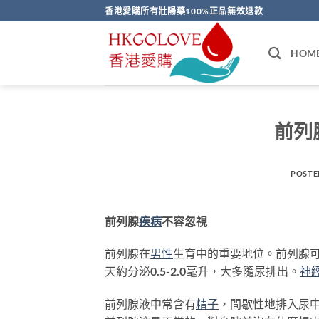
Skip
香港愛購所有壯陽藥100%正品無效退款
to
content
HOM
前列
POSTE
前列腺
疾病
不容忽視
前列腺在
男性
生育中的重要地位。前列腺
天約分泌0.5-2.0毫升，大多隨尿排出。
神
前列腺液中常含有
精子
，間歇性地排入尿