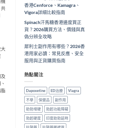
與機
香港Cenforce、Kamagra、
，共
Vigora詳細比較指南
用
Spinach汗馬糖香港邊度買正
貨？2026購買方法、價錢與真
偽分辨全攻略
犀利士副作用有哪些？2026香
較大
港用家必讀：常見反應、安全
症
服用與正貨購買指南
熱點關注
細及
細、
磷脂
Dapoxetine
ED治療
Viagra
不舉
保健品
副作用
助勃增硬
勃起功能障礙
勃起硬度
印度助勃延時
壯陽藥
壯陽藥哪裡買