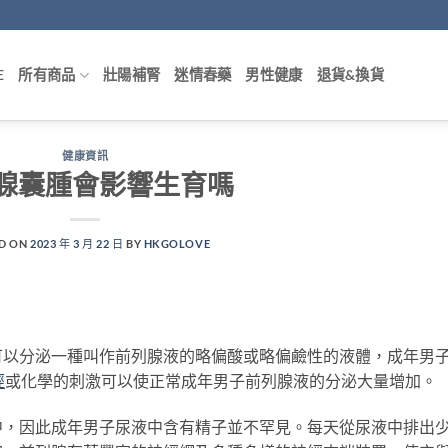
E
所有商品
壯陽補腎
迷情春藥
男性健康
退貨&換貨
健康資訊
腺囊腫會影響生育嗎
D ON
2023 年 3 月 22 日
BY
HKGOLOVE
可以分泌一種叫作前列腺液的略偏酸或略偏鹼性的液體，成年男
經
或化學的刺激可以使正常成年男子前列腺液的分泌大量增加。
中，因此成年男子尿液中含有精子並不罕見。每天從尿液中排出