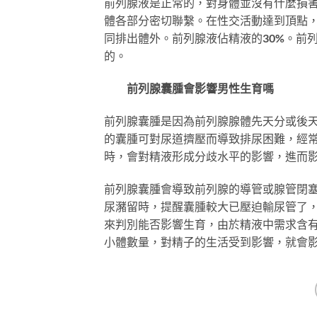
前列腺液是正常的，對身體並沒有什麼損
體各部分密切聯繫。在性交活動達到頂點
同排出體外。前列腺液佔精液的30%。前
的。
前列腺囊腫會影響男性生育嗎
前列腺囊腫是因為前列腺腺體先天分或後
的囊腫可對尿道擠壓而導致排尿困難，經
時，會對精液形成分歧水平的影響，進而
前列腺囊腫會導致前列腺的導管或腺管閉
尿瀦留時，提醒囊腫較大已壓迫輸尿管了
來判別能否影響生育，由於精液中需求含
小體數量，對精子的生活受到影響，就會