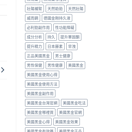
壯陽補腎
天然助勃
天然壯陽
威而鋼
德國金剛持久液
必利勁副作用
性功能障礙
成分分析
持久
提升睪固酮
提升精力
日本藤素
早洩
正品美國黑金
男士健康
男性保健
男性健康
美國黑金
美國黑金使用心得
美國黑金使用方法
美國黑金副作用
美國黑金台灣官網
美國黑金吃法
美國黑金哪裡買
美國黑金官網
美國黑金心得
美國黑金效果
美國黑金有效嗎
美國黑金正品