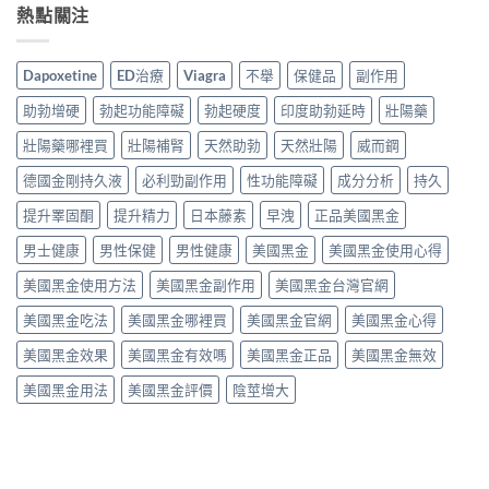
熱點關注
Dapoxetine
ED治療
Viagra
不舉
保健品
副作用
助勃增硬
勃起功能障礙
勃起硬度
印度助勃延時
壯陽藥
壯陽藥哪裡買
壯陽補腎
天然助勃
天然壯陽
威而鋼
德國金剛持久液
必利勁副作用
性功能障礙
成分分析
持久
提升睪固酮
提升精力
日本藤素
早洩
正品美國黑金
男士健康
男性保健
男性健康
美國黑金
美國黑金使用心得
美國黑金使用方法
美國黑金副作用
美國黑金台灣官網
美國黑金吃法
美國黑金哪裡買
美國黑金官網
美國黑金心得
美國黑金效果
美國黑金有效嗎
美國黑金正品
美國黑金無效
美國黑金用法
美國黑金評價
陰莖增大