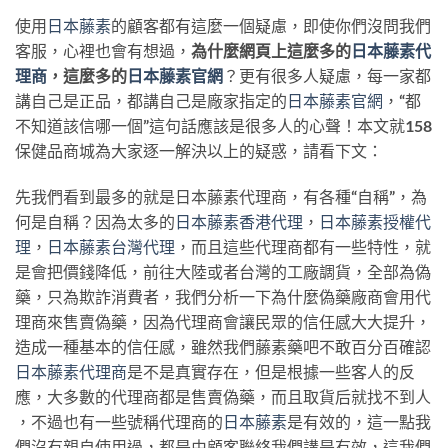
使用
日本藤素
的顧客都有這麼一個疑慮，即使你們沒問我們
客服，心裡也會有想過，
為什麼網頁上這麼多的
日本藤素代
理商
，這麼多的
日本藤素官網
？更有很多人疑慮，每一家都
講自己是正品，都講自己是廠家指定的
日本藤素官網
，“都
不知道該信哪一個”這句話應該是很多人的心聲！本文就158
保健品商城為大家逐一解決以上的疑惑，請看下文：
先我們看到最多的就是日本藤素代理商，有各種“自稱”，為
何是自稱？因為太多的
日本藤素香港代理
，
日本藤素授權代
理
，
日本藤素台灣代理
，而且這些代理商都有一些特性，就
是會把價錢降低，前往大陸或者台灣的工廠調貨，全部為偽
藥，只為欺詐消費者，我們分析一下為什麼偽藥廠商會用代
理商來售賣偽藥，因為代理商會讓民眾的信任感大大提升，
造成一種基本的信任感，雖然我們藤素藥吧不敢百分百確認
日本藤素代理商
是不是真實存在，但是根據一些客人的反
應，大多數的代理商都是售賣偽藥，而且取貨后就找不到人
，不過也有一些號稱代理商的
日本藤素
是有效的，這一點我
們沒有親自使用過，都是由顧客聯絡我們講是有效，這我們