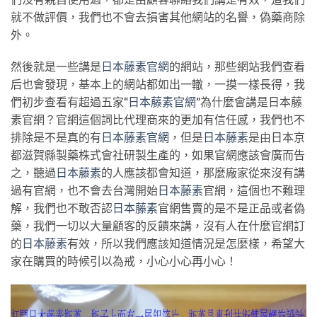
就不做評價，我們也不會去損害其他網站的名譽，偽藥商除
外。
然後就是一些講是
日本藤素官網
的網站，那些網站我們查看
后也會發現，基本上的網站都如出一轍，一摸一樣長得，我
們初步查看有超過五家“
日本藤素官網
”為什麼會講是日本藤
素官網？官網這個詞比代理商來的更加有信任感，我們也不
排除是不是真的有
日本藤素官網
，但是
日本藤素
是由日本京
都滋賀縣製藥株式會社研製生產的，如果官網應該會廣而告
之，聽過
日本藤素
的人應該都會知道，那麼廠家從來沒有講
過有官網，也不會去台灣開始
日本藤素
官網，這個也不難理
解，我們也不敢否認
日本藤素
官網售賣的是不是正品或者偽
藥，我們一切以大量顧客的反饋來講，沒有人在什麼官網訂
的
日本藤素
有效，所以我們應該知道情況是怎麼樣，希望大
家在購買的時候引以為戒，小心小心再小心！