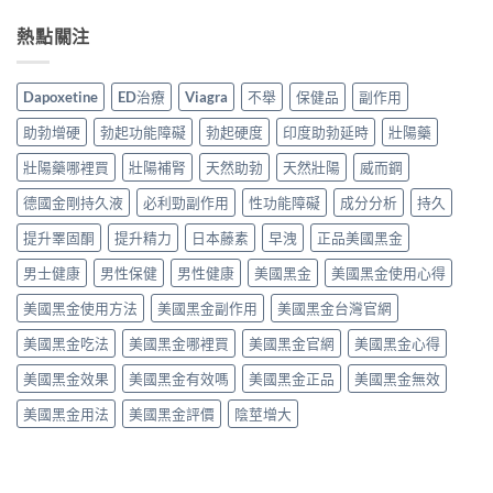
熱點關注
Dapoxetine
ED治療
Viagra
不舉
保健品
副作用
助勃增硬
勃起功能障礙
勃起硬度
印度助勃延時
壯陽藥
壯陽藥哪裡買
壯陽補腎
天然助勃
天然壯陽
威而鋼
德國金剛持久液
必利勁副作用
性功能障礙
成分分析
持久
提升睪固酮
提升精力
日本藤素
早洩
正品美國黑金
男士健康
男性保健
男性健康
美國黑金
美國黑金使用心得
美國黑金使用方法
美國黑金副作用
美國黑金台灣官網
美國黑金吃法
美國黑金哪裡買
美國黑金官網
美國黑金心得
美國黑金效果
美國黑金有效嗎
美國黑金正品
美國黑金無效
美國黑金用法
美國黑金評價
陰莖增大