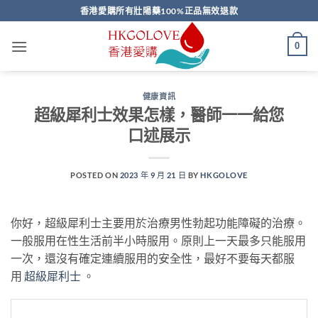
Skip
香港愛購所有壯陽藥100%正品無效退款
to
content
0
健康資訊
超級犀利士效果怎樣，醫師一一給您
口述展示
POSTED ON
2023 年 9 月 21 日
BY
HKGOLOVE
你好，超級犀利士主要用於治療男性勃起功能障礙的治療。
一般服用在性生活前半小時服用。原則上一天最多只能服用
一次，還沒有確定連續服用的安全性，最好不要每天都服
用
超級犀利士
。