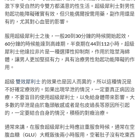
激下享受自然的令雙方都滿意的性生活。超級犀利士對男性
勃起功能障礙確實有效，但只能偶爾按需用藥，副作用還是
有的，尤其對心血管的影響。
服用超級犀利士之後，一般20到30分鐘的時候開始起效，
60分鐘的時候能達到高峰期，半衰期在44到112小時，超級
犀利士他達拉非片是一種選擇性抑制劑，作用於陰莖海綿
體，讓男人更加堅挺有力，具有治療男性勃起功能障礙的作
用。
超級
雙效犀利士
的效果也是因人而異的，所以這種情況是
不好確定療效的。如果出現早泄的情況，一定要真正病因治
療，不要盲目的使用超級犀利士，以免給身體帶來影響。大
多數的早泄是由於龜頭敏感或者是包皮過長等原因所引起
的，一定要結合自身的情況，積極的對癥治療。
通常來講，在服食超級犀利士時應註重服食時候，通常在空
腹血糖（GLU）大概飯後兩小時服用，空著肚子沒有吃東西